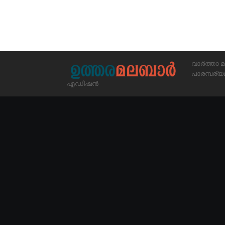
വാർത്താ മ
പാരമ്പര
എഡിഷൻ