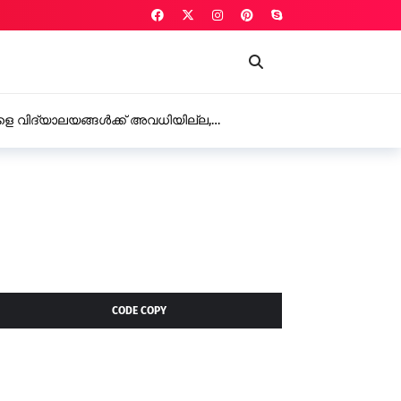
 വിദ്യാലയങ്ങൾക്ക് അവധിയില്ല,
കണ്ണൂർ അസി
റുടെ സ്നേഹോപദേശം
ഏറ്റു
CODE COPY