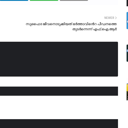
NEWER
സുഫൈദ ജീവനൊടുക്കിയത് ഭർത്താവിൻെറ പീഡനത്തെ
തുടർന്നെന്ന് എഫ്.ഐ.ആർ