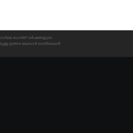
ാധ്യമ രംഗത്ത് വർഷങ്ങളുടെ
്യമുള്ള ഉത്തര മലബാർ ഓൺലൈൻ