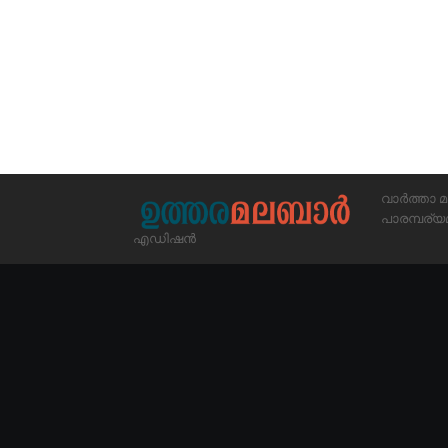
വാർത്താ മ
പാരമ്പര
എഡിഷൻ