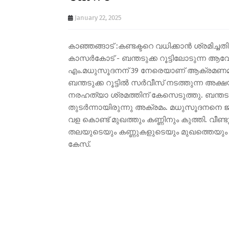
January 22, 2025
കാഞ്ഞങ്ങാട് :കണ്ടക്ടറെ വധിക്കാൻ ശ്രമിച്
കാസർകോട് - ബന്തടുക്ക റൂട്ടിലോടുന്ന ആ
എം.മധുസൂദനന് 39 നേരെയാണ് ആക്രമണമുണ്ട
ബന്തടുക്ക റൂട്ടിൽ സർവീസ് നടത്തുന്ന 
നരഹത്യാ ശ്രമത്തിന് കേസെടുത്തു. ബന്തടുക
തുടർന്നായിരുന്നു അക്രമം. മധുസൂദനനെ ജില
വള കൊണ്ട് മുഖത്തും കണ്ണിനും കുത്തി. വീണ്
തലയുടെയും കണ്ണുകളുടെയും മുഖത്തെയും മർ
കേസ്.