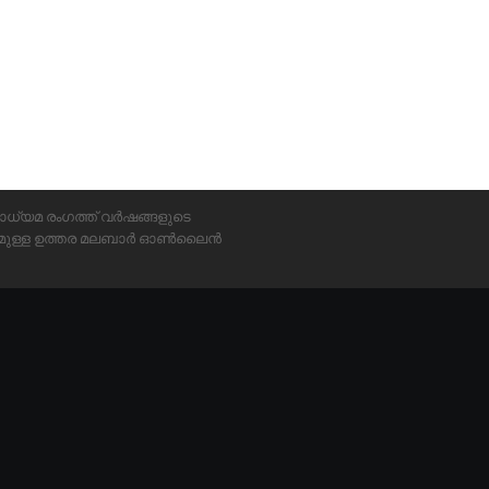
ാധ്യമ രംഗത്ത് വർഷങ്ങളുടെ
്യമുള്ള ഉത്തര മലബാർ ഓൺലൈൻ