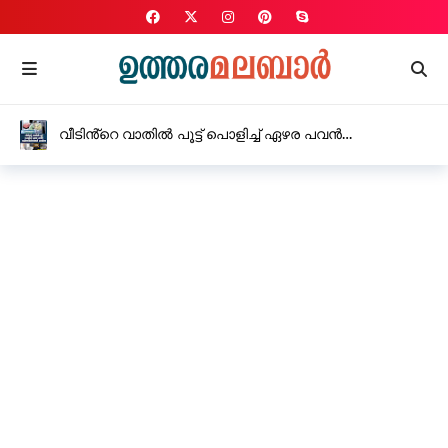
വീടിൻ്റെ വാതിൽ പൂട്ട് പൊളിച്ച് ഏഴര പവൻ
സ്വർണാഭരണങ്ങൾ കവർന്നു