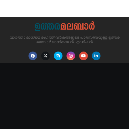
വാർത്താ മാധ്യമ രംഗത്ത് വർഷങ്ങളുടെ പാരമ്പര്യമുള്ള ഉത്തര
മലബാർ ഓൺലൈൻ എഡിഷൻ