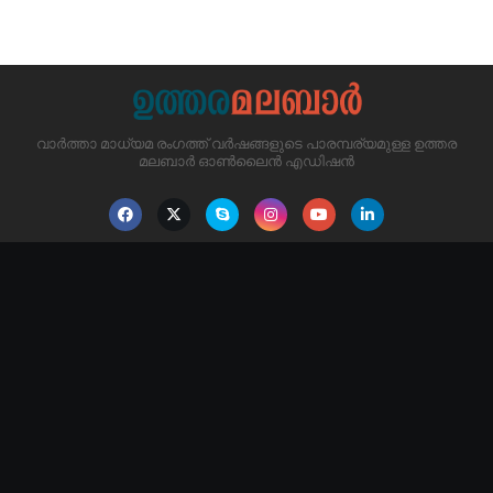
വാർത്താ മാധ്യമ രംഗത്ത് വർഷങ്ങളുടെ പാരമ്പര്യമുള്ള ഉത്തര
മലബാർ ഓൺലൈൻ എഡിഷൻ