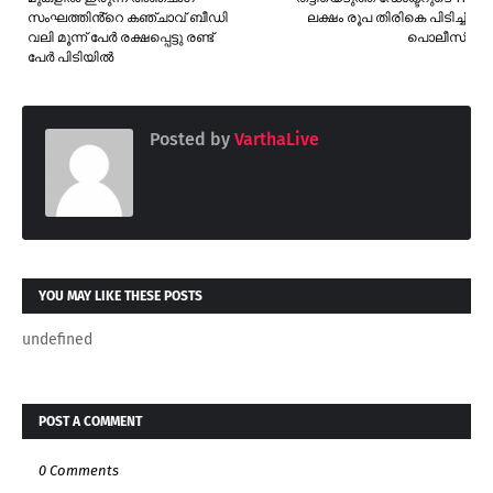
സംഘത്തിൻ്റെ കഞ്ചാവ് ബീഡി
ലക്ഷം രൂപ തിരികെ പിടിച്ച്
വലി മൂന്ന് പേർ രക്ഷപ്പെട്ടു രണ്ട്
പൊലീസ്
പേർ പിടിയിൽ
Posted by
VarthaLive
YOU MAY LIKE THESE POSTS
undefined
POST A COMMENT
0 Comments