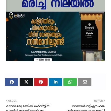
OLDER
NEWER
രാത്രി ഒരു മണിക്ക് കൾവർട്ടിന്
സൈബർ തട്ടിപ്പുസംഘം
മുകളിൽ ഇരുന്ന് അഞ്ചംഗ
തട്ടിയെടുത്ത ഡോക്ടറുടെ 11