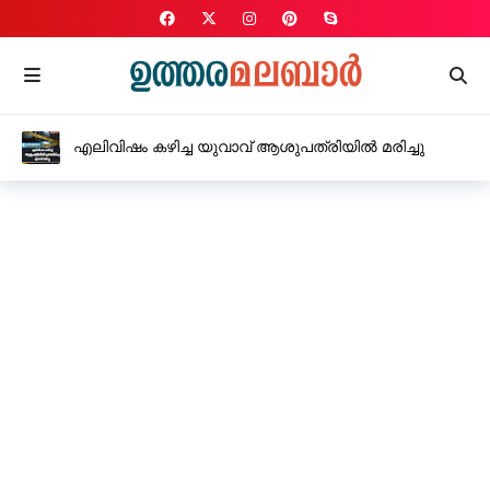
എലിവിഷം കഴിച്ച യുവാവ് ആശുപത്രിയിൽ മരിച്ചു