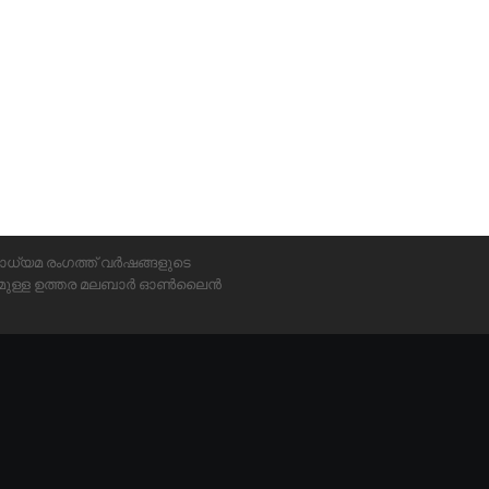
ാധ്യമ രംഗത്ത് വർഷങ്ങളുടെ
്യമുള്ള ഉത്തര മലബാർ ഓൺലൈൻ