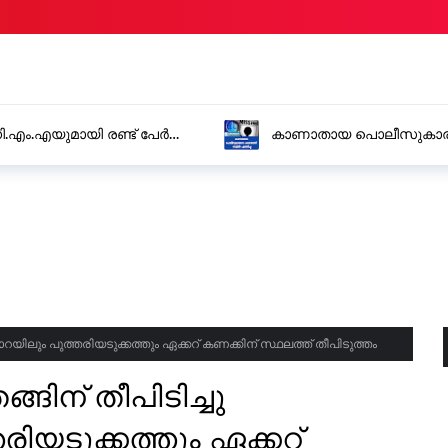
.ഡി.എം.എയുമായി രണ്ട് പേർ
കാണാതായ പൊലീസുകാരനെ ക
പാറയിലും പുത്തരിയടുക്കത്തും ഏക്കറ് കണക്കിന് സ്ഥലത്ത് തീപിടുത്തം
ങിന് തീപിടിച്ചു
തരിയടുക്കത്തും ഏക്കറ്