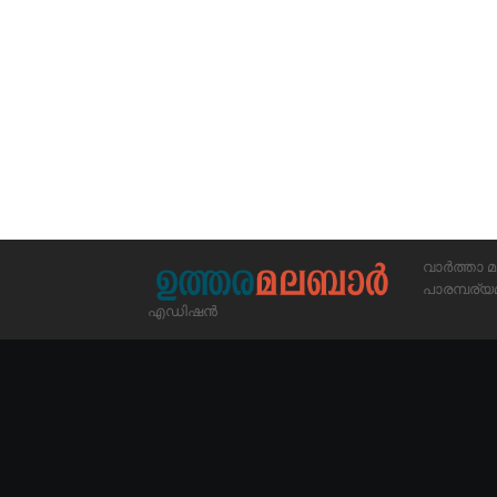
വാർത്താ മ
പാരമ്പര
എഡിഷൻ