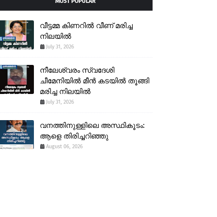
MOST POPULAR
വീട്ടമ്മ കിണറിൽ വീണ് മരിച്ച
നിലയിൽ
July 31, 2026
നീലേശ്വരം സ്വദേശി
ചീമേനിയിൽ മീൻ കടയിൽ തൂങ്ങി
മരിച്ച നിലയിൽ
July 31, 2026
വനത്തിനുള്ളിലെ അസ്ഥികൂടം:
ആളെ തിരിച്ചറിഞ്ഞു
August 06, 2026