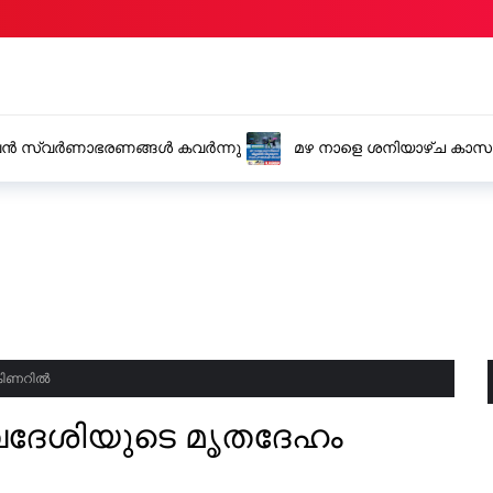
ര പവൻ സ്വർണാഭരണങ്ങൾ കവർന്നു
മഴ നാളെ ശനിയാഴ്ച കാസ
സ്ഥാപനങ്ങൾക്ക് അവധി
 കിണറിൽ
്വദേശിയുടെ മൃതദേഹം