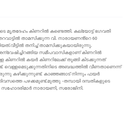
ുടെ മൃതദേഹം കിണറിൽ കണ്ടെത്തി. കല്യോട്ട് ഭഗവതി
 തറവാട്ടിൽ താമസിക്കുന്ന വി. നാരായണൻ്റെ 60
ത്.വീട്ടിൽ തനിച്ച് താമസിക്കുകയായിരുന്നു.
അന്വേഷിച്ചിറങ്ങിയ സമീപവാസികളാണ് കിണറിൽ
ള്ള കിണറിൽ കയർ കിണറിലേക്ക് തൂങ്ങി കിടക്കുന്നത്
ട്. വെള്ളമെടുക്കുന്നതിനിടെ അബദ്ധത്തിൽ വീണതാണെന്ന്
്നു കഴിക്കുന്നുണ്ട്. കാഞ്ഞങ്ങാട് നിന്നും ഫയർ
ദിവസത്തെ പഴക്കമുണ്ട്.മുത്തു -തമ്പായി ദമ്പതികളുടെ
രജ്. സഹോദരിമാർ നാരായണി, സരോജിനി.