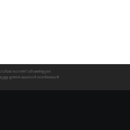
ാധ്യമ രംഗത്ത് വർഷങ്ങളുടെ
്യമുള്ള ഉത്തര മലബാർ ഓൺലൈൻ