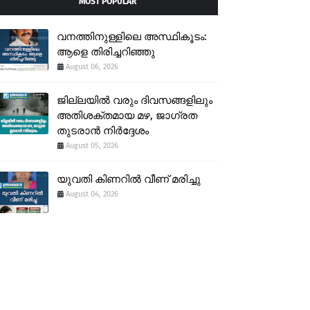
MOST POPULAR
വനത്തിനുള്ളിലെ അസ്ഥികൂടം:
ആളെ തിരിച്ചറിഞ്ഞു
August 06, 2026
ജില്ലയിൽ വരും ദിവസങ്ങളിലും
അതിശക്തമായ മഴ, ജാഗ്രത
തുടരാൻ നിർദ്ദേശം
August 05, 2026
യുവതി കിണറിൽ വീണ് മരിച്ചു
August 04, 2026