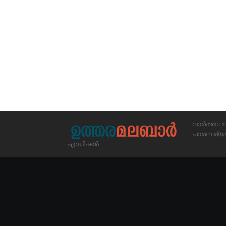
വാർത്താ മ
പാരമ്പര
എഡിഷൻ