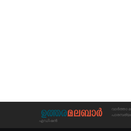
വാർത്താ മ
പാരമ്പര
എഡിഷൻ