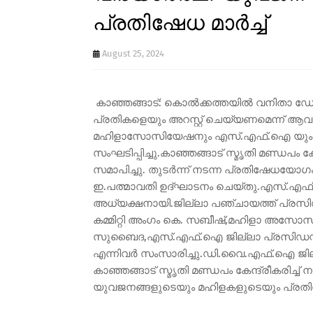
പ്രതിഷേധ മാർച്ച്
August 25, 2024
കാഞ്ഞങ്ങാട്: കൊൽക്കത്തയിൽ വനിതാ ഡോക്ട
പ്രതികളെയും അറസ്റ്റ് ചെയ്യണമെന്ന് ആവ
മഹിളാസോസിയേഷനും എസ്.എഫ്.ഐ യും ചേർന്
സംഘടിപ്പിച്ചു.കാഞ്ഞങ്ങാട് സ്മൃതി മണ്ഡപം കേന
സമാപിച്ചു. തുടർന്ന് നടന്ന പ്രതിഷേധയോ
ഇ.പത്മാവതി ഉദ്ഘാടനം ചെയ്തു.എസ്.എഫ്
അധ്യക്ഷനായി.ജില്ലാ പഞ്ചായത്ത്‌ പ്ര
കമ്മിറ്റി അംഗം കെ. സബീഷ്,മഹിളാ അസോസി
സുബൈദ,എസ്.എഫ്.ഐ ജില്ലാ പ്രസിഡന്റ്‌ റ
എന്നിവർ സംസാരിച്ചു.ഡി.വൈ.എഫ്.ഐ ജില്ലാ
കാഞ്ഞങ്ങാട് സ്മൃതി മണ്ഡപം കേന്ദ്രീകരിച്ച
യുവജനങ്ങളുടെയും മഹിളകളുടെയും പ്രതിഷ