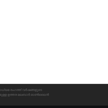
ാധ്യമ രംഗത്ത് വർഷങ്ങളുടെ
്യമുള്ള ഉത്തര മലബാർ ഓൺലൈൻ