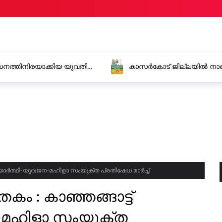
നത്തിനിരയാക്കിയ യുവതി
കാസർകോട് ജില്ലയിൽ നാളെ
കൂട്ടുകാർക്ക് ജില്ലാ കലക്ട
്യാർത്ഥി-യുവജന-മഹിളാ സംയുക്ത പ്രതിഷേധ മാർച്ച്
 : കാഞ്ഞങ്ങാട്ട്
-മഹിളാ സംയുക്ത