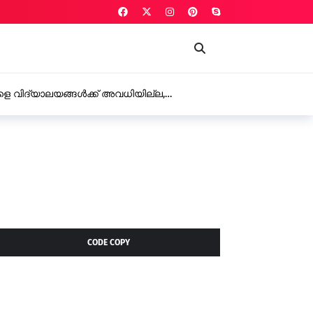
 വിദ്യാലയങ്ങൾക്ക് അവധിയില്ല,
റുടെ സ്നേഹോപദേശം
CODE COPY