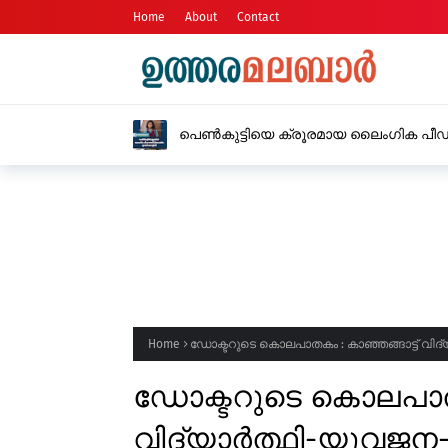
Home
About
Contact
പെൺകുട്ടിയെ ക്രൂരമായ ലൈംഗിക പീഡ
അറസ്റ്റിൽ
Home
ഡോക്ടറുടെ കൊലപാതകം : കാഞ്ഞങ്ങാട്ട് വിദ
ഡോക്ടറുടെ കൊലപാതകം
വിദ്യാർത്ഥി-യുവജന