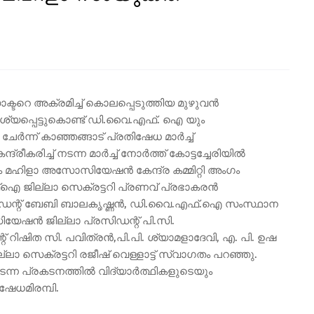
റെ അക്രമിച്ച് കൊലപ്പെടുത്തിയ മുഴുവന്‍
ശ്യപ്പെട്ടുകൊണ്ട് ഡി.വൈ.എഫ്. ഐ യും
ന് കാഞ്ഞങ്ങാട് പ്രതിഷേധ മാർച്ച്‌
്ദ്രീകരിച്ച് നടന്ന മാർച്ച് നോർത്ത് കോട്ടച്ചേരിയിൽ
ഗം മഹിളാ അസോസിയേഷൻ കേന്ദ്ര കമ്മിറ്റി അംഗം
ഐ ജില്ലാ സെക്രട്ടറി പ്രണവ് പ്രഭാകരൻ
സിഡന്റ്‌ ബേബി ബാലകൃഷ്ണൻ, ഡി.വൈ.എഫ്.ഐ സംസ്ഥാന
യേഷൻ ജില്ലാ പ്രസിഡന്റ്‌ പി.സി.
ിഷിത സി. പവിത്രൻ,പി.പി. ശ്യാമളാദേവി, എ. പി. ഉഷ
 സെക്രട്ടറി രജീഷ് വെള്ളാട്ട് സ്വാഗതം പറഞ്ഞു.
് നടന്ന പ്രകടനത്തിൽ വിദ്യാർത്ഥികളുടെയും
േധമിരമ്പി.