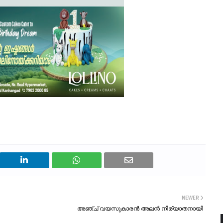
NEWER
അഞ്ച് വയസുകാരൻ അലൻ നിര്യാതനായി