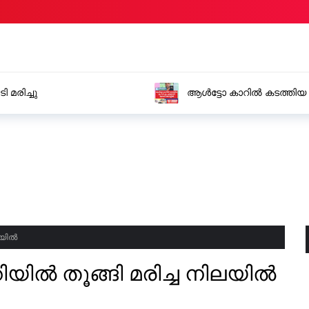
കടത്തിയ എം.ഡി.എം.എയുമായി യുവാവ് അറസ്റ്റിൽ
റെയ
യുവ
ലയിൽ
ിയിൽ തൂങ്ങി മരിച്ച നിലയിൽ