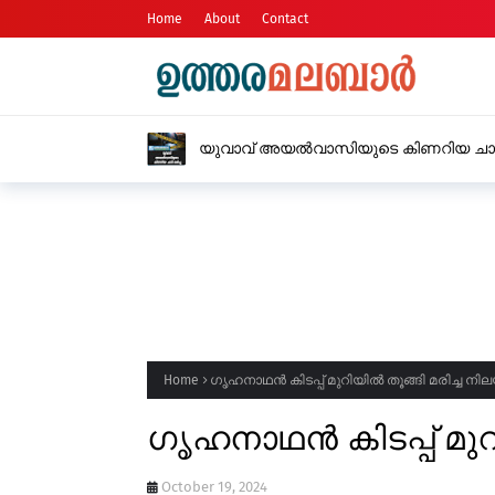
Home
About
Contact
ആൾട്ടോ കാറിൽ 
Home
ഗൃഹനാഥൻ കിടപ്പ് മുറിയിൽ തൂങ്ങി മരിച്ച നി
ഗൃഹനാഥൻ കിടപ്പ് മുറ
October 19, 2024