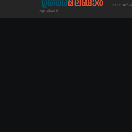
പാരമ്പര
എഡിഷൻ