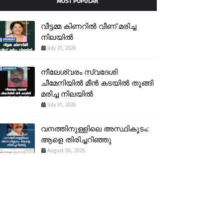
MOST POPULAR
വീട്ടമ്മ കിണറിൽ വീണ് മരിച്ച
നിലയിൽ
July 31, 2026
നീലേശ്വരം സ്വദേശി
ചീമേനിയിൽ മീൻ കടയിൽ തൂങ്ങി
മരിച്ച നിലയിൽ
July 31, 2026
വനത്തിനുള്ളിലെ അസ്ഥികൂടം:
ആളെ തിരിച്ചറിഞ്ഞു
August 06, 2026