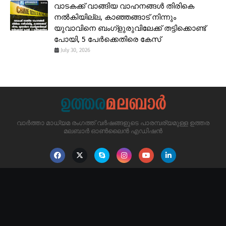
വാടകക്ക് വാങ്ങിയ വാഹനങ്ങൾ തിരികെ
നൽകിയില്ല, കാഞ്ഞങ്ങാട് നിന്നും
യുവാവിനെ ബംഗ്ളുരുവിലേക്ക് തട്ടിക്കൊണ്ട്
പോയി, 5 പേർക്കെതിരെ കേസ്
July 30, 2026
വാർത്താ മാധ്യമ രംഗത്ത് വർഷങ്ങളുടെ പാരമ്പര്യമുള്ള ഉത്തര
മലബാർ ഓൺലൈൻ എഡിഷൻ