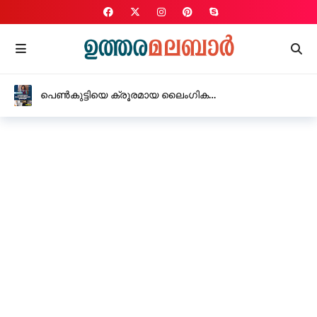
പെൺകുട്ടിയെ ക്രൂരമായ ലൈംഗിക
പീഡനത്തിനിരയാക്കിയ യുവതി അറസ്റ്റിൽ