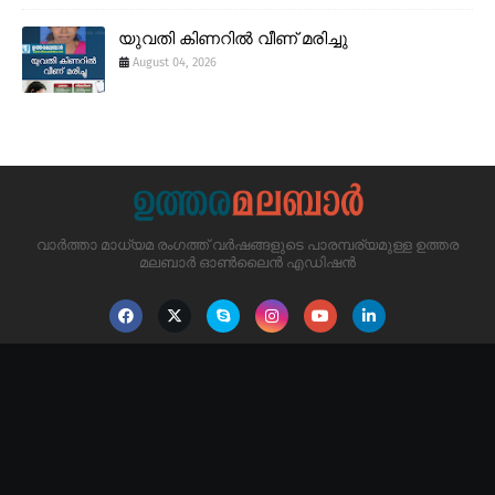
യുവതി കിണറിൽ വീണ് മരിച്ചു
August 04, 2026
വാർത്താ മാധ്യമ രംഗത്ത് വർഷങ്ങളുടെ പാരമ്പര്യമുള്ള ഉത്തര
മലബാർ ഓൺലൈൻ എഡിഷൻ