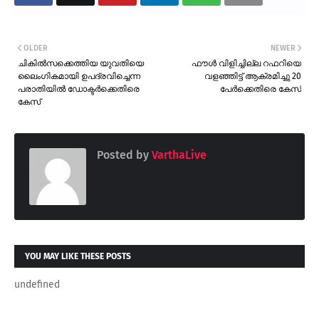
OLDER
NEWER
ചികിൽസക്കെത്തിയ യുവതിയെ
ഫൗൾ വിളിച്ചില്ല റഫറിയെ
ലൈംഗികമായി ഉപദ്രവിച്ചെന്ന
വളഞ്ഞിട്ട് ആക്രമിച്ചു 20
പരാതിയിൽ ഡോക്ടർക്കെതിരെ
പേർക്കെതിരെ കേസ്
കേസ്
Posted by
VarthaLive
YOU MAY LIKE THESE POSTS
undefined