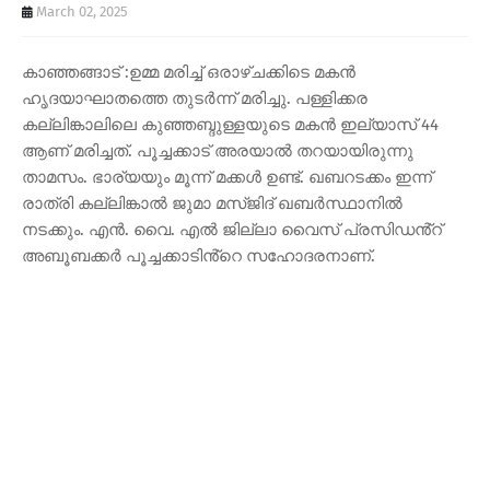
March 02, 2025
കാഞ്ഞങ്ങാട് :ഉമ്മ മരിച്ച് ഒരാഴ്ചക്കിടെ മകൻ
ഹൃദയാഘാതത്തെ തുടർന്ന് മരിച്ചു. പള്ളിക്കര
കല്ലിങ്കാലിലെ കുഞ്ഞബ്ദുള്ളയുടെ മകൻ ഇല്യാസ് 44
ആണ് മരിച്ചത്. പൂച്ചക്കാട് അരയാൽ തറയായിരുന്നു
താമസം. ഭാര്യയും മൂന്ന് മക്കൾ ഉണ്ട്. ഖബറടക്കം ഇന്ന്
രാത്രി കല്ലിങ്കാൽ ജുമാ മസ്ജിദ് ഖബർസ്ഥാനിൽ
നടക്കും. എൻ. വൈ. എൽ ജില്ലാ വൈസ് പ്രസിഡൻ്റ്
അബൂബക്കർ പൂച്ചക്കാടിൻ്റെ സഹോദരനാണ്.