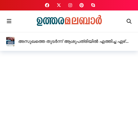
അസുഖത്തെ തുടർന്ന് ആശുപത്രിയിൽ എത്തിച്ച ഏഴ്
വയസുകാരി മരിച്ചു