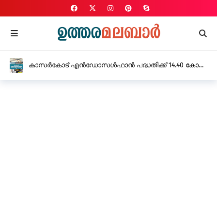
സവർക്കറെ പുകഴ്ത്തിയുള്ള ചോദ്യാവലിക്കെതിരെ
സി.പി.എം, കർശന നടപടിക്ക് നിർദ്ദേശം നൽകി
വിദ്യാഭ്യാസ മന്ത്രി