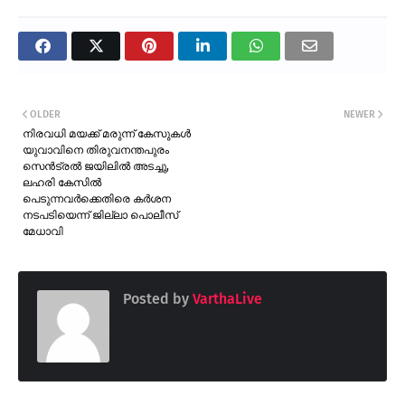
OLDER
NEWER
നിരവധി മയക്ക് മരുന്ന് കേസുകൾ
യുവാവിനെ തിരുവനന്തപുരം
സെൻട്രൽ ജയിലിൽ അടച്ചു,
ലഹരി കേസിൽ
പെടുന്നവർക്കെതിരെ കർശന
നടപടിയെന്ന് ജില്ലാ പൊലീസ്
മേധാവി
Posted by
VarthaLive