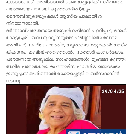
കാഞ്ഞങ്ങാട്: അതിഞ്ഞാല്‍ കൊയാപ്പള്ളിക്ക് സമീപത്തെ
പരേതരായ പാലായി കുഞ്ഞാമദിന്റെയും
ദൈനബിയുടെയും മകള്‍ ആസിയ പാലായി 75
നിര്യാതയായി.
ഭര്‍ത്താവ് പരേതനായ അബ്ദുള്‍ റഹിമാന്‍ പള്ളിപ്പുഴ, മക്കള്‍:
കോട്ടച്ചേരി ബസ് സ്റ്റാന്റിനടുത്ത് പ്രിന്റ് വില്ലേജ് ഉടമ
അഷ്‌റഫ്, സഫിയ, ഫാത്തിമ, സുബൈദ. മരുമക്കള്‍: നസീമ
കീക്കാനം, ഹബീബ് അതിഞ്ഞാല്‍, സത്താര്‍ കാസര്‍കോട്,
പരേതനായ അബ്ദുല്ല. സഹോദരങ്ങള്‍: മുഹമ്മദ് കുഞ്ഞി,
അലീമ, പരോതരായ കുഞ്ഞാമിന, ഫാത്തിമ. ഖബറടക്കം
ഇന്നുച്ചക്ക് അതിഞ്ഞാല്‍ കോയാപ്പള്ളി ഖബര്‍സ്ഥാനില്‍
നടന്നു.