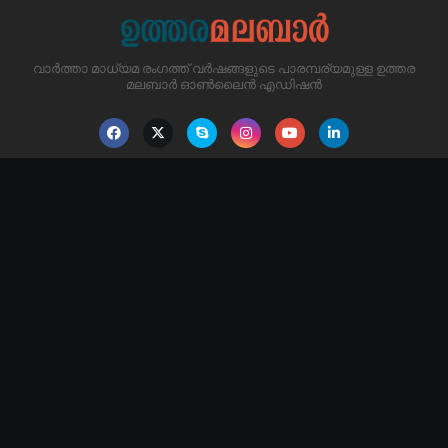
വാർത്താ മാധ്യമ രംഗത്ത് വർഷങ്ങളുടെ പാരമ്പര്യമുള്ള ഉത്തര
മലബാർ ഓൺലൈൻ എഡിഷൻ