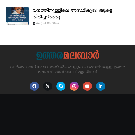
വനത്തിനുള്ളിലെ അസ്ഥികൂടം: ആളെ
തിരിച്ചറിഞ്ഞു
August 06, 2026
വാർത്താ മാധ്യമ രംഗത്ത് വർഷങ്ങളുടെ പാരമ്പര്യമുള്ള ഉത്തര
മലബാർ ഓൺലൈൻ എഡിഷൻ