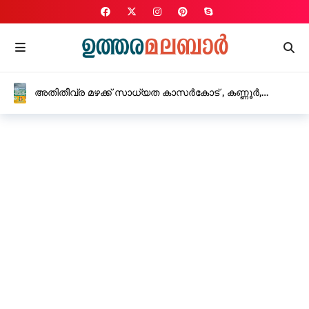
അതിതീവ്ര മഴക്ക് സാധ്യത കാസർകോട് , കണ്ണൂർ,
കോഴിക്കോട്, വയനാട് ജില്ലകളിൽ റെഡ് അലർട്ട്
പ്രഖ്യാപിച്ചു