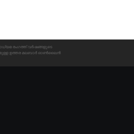
ാധ്യമ രംഗത്ത് വർഷങ്ങളുടെ
്യമുള്ള ഉത്തര മലബാർ ഓൺലൈൻ