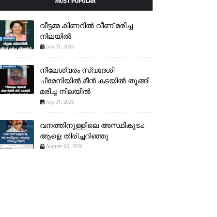
MOST POPULAR
വീട്ടമ്മ കിണറിൽ വീണ് മരിച്ച
നിലയിൽ
July 31, 2026
നീലേശ്വരം സ്വദേശി
ചീമേനിയിൽ മീൻ കടയിൽ തൂങ്ങി
മരിച്ച നിലയിൽ
July 31, 2026
വനത്തിനുള്ളിലെ അസ്ഥികൂടം:
ആളെ തിരിച്ചറിഞ്ഞു
August 06, 2026