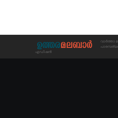
വാർത്താ മ
പാരമ്പര
എഡിഷൻ