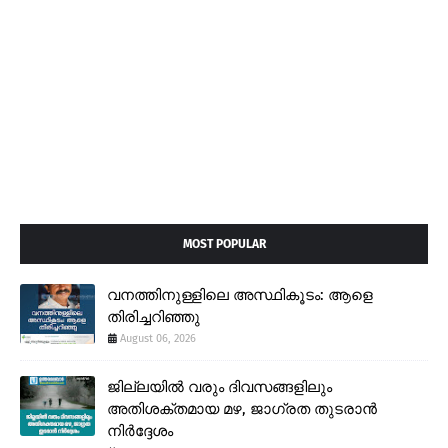
MOST POPULAR
വനത്തിനുള്ളിലെ അസ്ഥികൂടം: ആളെ
തിരിച്ചറിഞ്ഞു
August 06, 2026
ജില്ലയിൽ വരും ദിവസങ്ങളിലും
അതിശക്തമായ മഴ, ജാഗ്രത തുടരാൻ
നിർദ്ദേശം