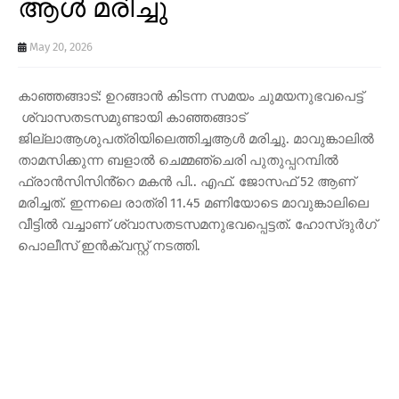
ആൾ മരിച്ചു
May 20, 2026
കാഞ്ഞങ്ങാട്: ഉറങ്ങാൻ കിടന്ന സമയം ചുമയനുഭവപെട്ട്
ശ്വാസതടസമുണ്ടായി കാഞ്ഞങ്ങാട്
ജില്ലാആശുപത്രിയിലെത്തിച്ചആൾ മരിച്ചു. മാവുങ്കാലിൽ
താമസിക്കുന്ന ബളാൽ ചെമ്മഞ്ചെരി പുതുപ്പറമ്പിൽ
ഫ്രാൻസിസിൻ്റെ മകൻ പി.. എഫ്. ജോസഫ് 52 ആണ്
മരിച്ചത്. ഇന്നലെ രാത്രി 11.45 മണിയോടെ മാവുങ്കാലിലെ
വീട്ടിൽ വച്ചാണ് ശ്വാസതടസമനുഭവപ്പെട്ടത്. ഹോസ്ദുർഗ്
പൊലീസ് ഇൻക്വസ്റ്റ് നടത്തി.