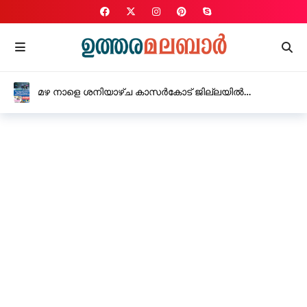
മഴ നാളെ ശനിയാഴ്ച കാസർകോട് ജില്ലയിൽ
വിദ്യാഭ്യാസ സ്ഥാപനങ്ങൾക്ക് അവധി