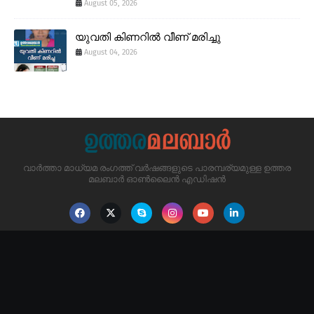
August 05, 2026
യുവതി കിണറിൽ വീണ് മരിച്ചു
August 04, 2026
വാർത്താ മാധ്യമ രംഗത്ത് വർഷങ്ങളുടെ പാരമ്പര്യമുള്ള ഉത്തര
മലബാർ ഓൺലൈൻ എഡിഷൻ