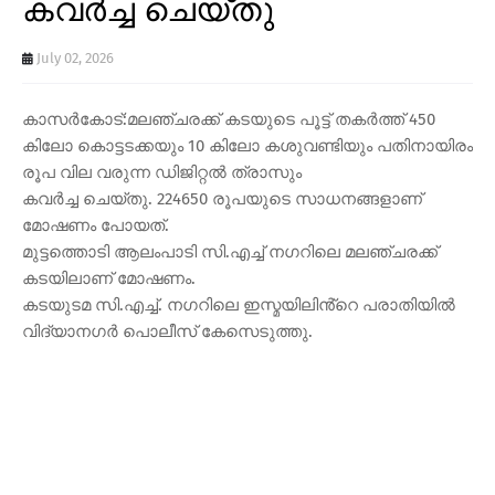
കവർച്ച ചെയ്തു
July 02, 2026
കാസർകോട്:മലഞ്ചരക്ക് കടയുടെ പൂട്ട് തകർത്ത് 450
കിലോ കൊട്ടടക്കയും 10 കിലോ കശുവണ്ടിയും പതിനായിരം
രൂപ വില വരുന്ന ഡിജിറ്റൽ ത്രാസും
കവർച്ച ചെയ്തു. 224650 രൂപയുടെ സാധനങ്ങളാണ്
മോഷണം പോയത്.
മുട്ടത്തൊടി ആലംപാടി സി.എച്ച് നഗറിലെ മലഞ്ചരക്ക്
കടയിലാണ് മോഷണം.
കടയുടമ സി.എച്ച്. നഗറിലെ ഇസ്മയിലിൻ്റെ പരാതിയിൽ
വിദ്യാനഗർ പൊലീസ് കേസെടുത്തു.