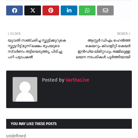
OLDER
NEWER
യുവതി സഞ്ചരിച്ച സ്കൂട്ടിക്കുറുകെ
ആസ്റ്റർ ഡിഎം ഹെൽത്ത്
സ്കൂട്ടറിട്ട് മൂന്ന് ലക്ഷം രൂപയുടെ
കെയറും ക്വാളിറ്റി കെയർ
സ്വർണം തട്ടിയെടുത്തു, പിടിച്ചു
ഇൻഡ്യ ലിമിറ്റഡും തമ്മിലുള്ള
പറി പട്ടാപകൽ
ലയന നടപടികൾ പൂർത്തിയായി
Posted by
VarthaLive
YOU MAY LIKE THESE POSTS
undefined