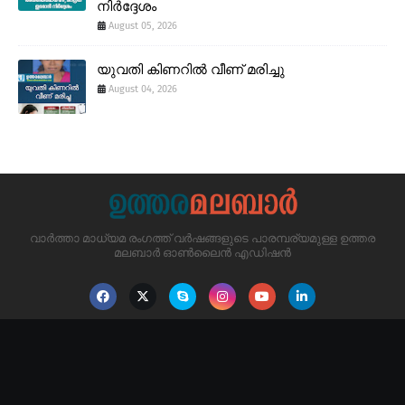
നിർദ്ദേശം
August 05, 2026
യുവതി കിണറിൽ വീണ് മരിച്ചു
August 04, 2026
വാർത്താ മാധ്യമ രംഗത്ത് വർഷങ്ങളുടെ പാരമ്പര്യമുള്ള ഉത്തര
മലബാർ ഓൺലൈൻ എഡിഷൻ