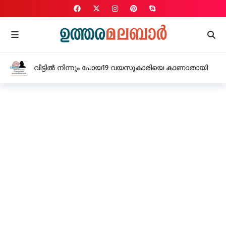
വീട്ടിൽ നിന്നും പോയ19 വയസുകാരിയെ കാണാതായി