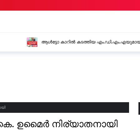
എയുമായി യുവാവ് അറസ്റ്റിൽ
റെയിൽവെയിൽ സ്റ്റേഷൻ മ
യുവതിയിൽ നിന്നും 15 ലക്
ായി
.കെ. ഉമൈർ നിര്യാതനായി