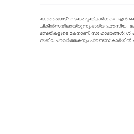
കാഞ്ഞങ്ങാട് : വടകരമുക്ക്കാർഗിലെ എൻ.
ചികിൽസയിലായിരുന്നു.ഭാര്യ :ഫൗസിയ . മക്
ദമ്പതികളുടെ മകനാണ്. സഹോദരങ്ങൾ: ശിഹാ
സജീവ പ്രവർത്തകനും ഫ്രണ്ട്സ് കാർഗിൽ ക്