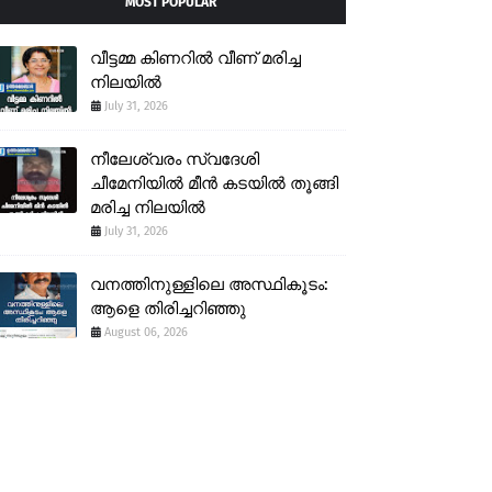
MOST POPULAR
വീട്ടമ്മ കിണറിൽ വീണ് മരിച്ച
നിലയിൽ
July 31, 2026
നീലേശ്വരം സ്വദേശി
ചീമേനിയിൽ മീൻ കടയിൽ തൂങ്ങി
മരിച്ച നിലയിൽ
July 31, 2026
വനത്തിനുള്ളിലെ അസ്ഥികൂടം:
ആളെ തിരിച്ചറിഞ്ഞു
August 06, 2026