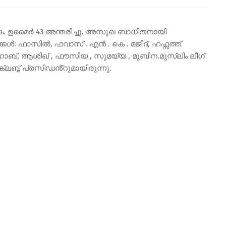
കെ. ഉമൈർ 43 അന്തരിച്ചു. അസുഖ ബാധിതനായി
കൾ: ഫാസിൽ, ഫവാസ് . എൻ . കെ . മജീദ്, ഹഫ്സത്ത്
ബ്, ആശിഖ് , ഫൗസിയ , സുമയ്യ , മുബീന.മുസ്ലിം ലീഗ്
ലബ്ബ് പ്രസിഡൻ്റുമായിരുന്നു.