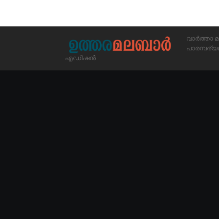
വാർത്താ മ
പാരമ്പര
എഡിഷൻ