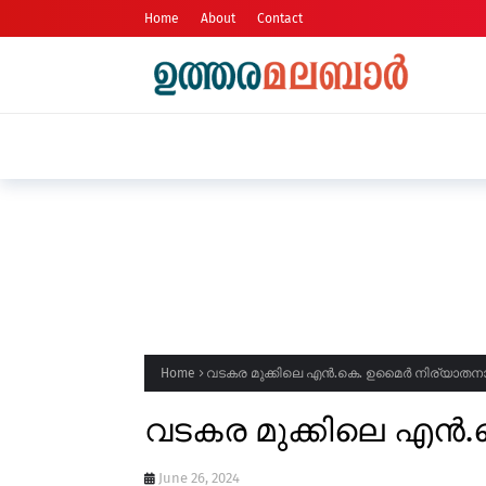
Home
About
Contact
ആൾട്ടോ കാറിൽ കടത്തിയ എം.ഡി.എം.
Home
വടകര മുക്കിലെ എൻ.കെ. ഉമൈർ നിര്യാതന
വടകര മുക്കിലെ എൻ
June 26, 2024