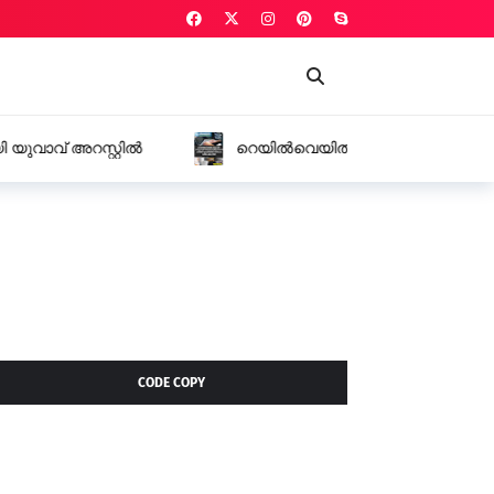
ാസ്റ്ററായി ജോലി നൽകാമെന്ന് പറഞ്ഞ്
ഷം രൂപ തട്ടി
CODE COPY