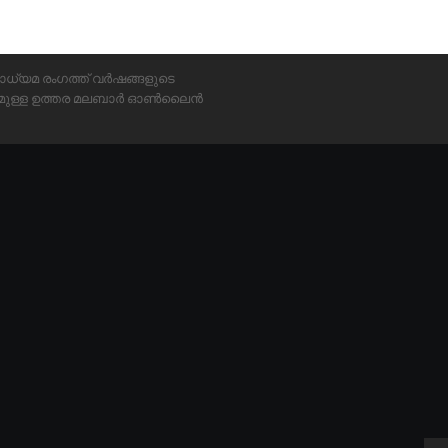
ാധ്യമ രംഗത്ത് വർഷങ്ങളുടെ
്യമുള്ള ഉത്തര മലബാർ ഓൺലൈൻ