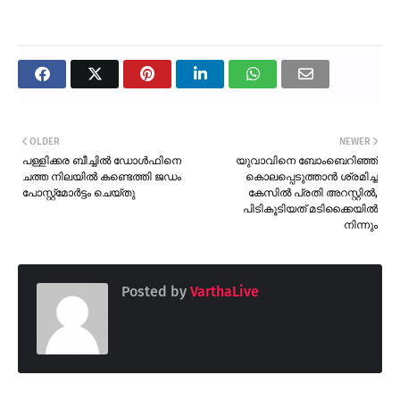
OLDER
NEWER
പള്ളിക്കര ബീച്ചിൽ ഡോൾഫിനെ
യുവാവിനെ ബോംബെറിഞ്ഞ്
ചത്ത നിലയിൽ കണ്ടെത്തി ജഡം
കൊലപ്പെടുത്താൻ ശ്രമിച്ച
പോസ്റ്റ്മോർട്ടം ചെയ്തു
കേസിൽ പ്രതി അറസ്റ്റിൽ,
പിടികൂടിയത് മടിക്കൈയിൽ
നിന്നും
Posted by
VarthaLive