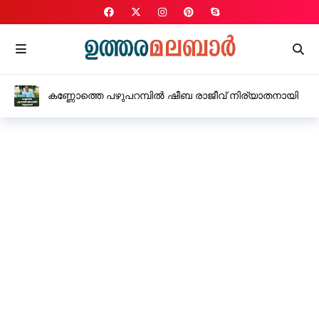
കണ്ണോത്തെ പഴുപറമ്പിൽ ഷീബ രാജീവ് നിര്യാതനായി