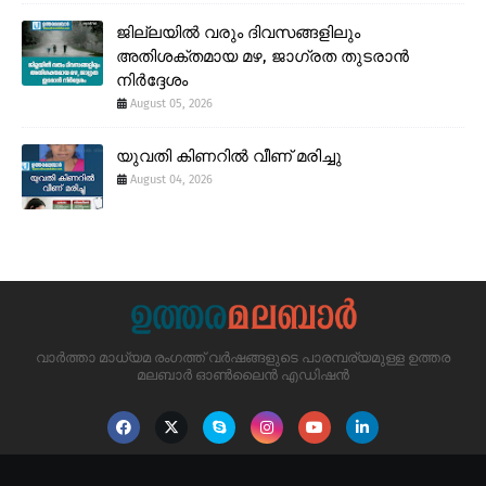
ജില്ലയിൽ വരും ദിവസങ്ങളിലും
അതിശക്തമായ മഴ, ജാഗ്രത തുടരാൻ
നിർദ്ദേശം
August 05, 2026
യുവതി കിണറിൽ വീണ് മരിച്ചു
August 04, 2026
വാർത്താ മാധ്യമ രംഗത്ത് വർഷങ്ങളുടെ പാരമ്പര്യമുള്ള ഉത്തര
മലബാർ ഓൺലൈൻ എഡിഷൻ