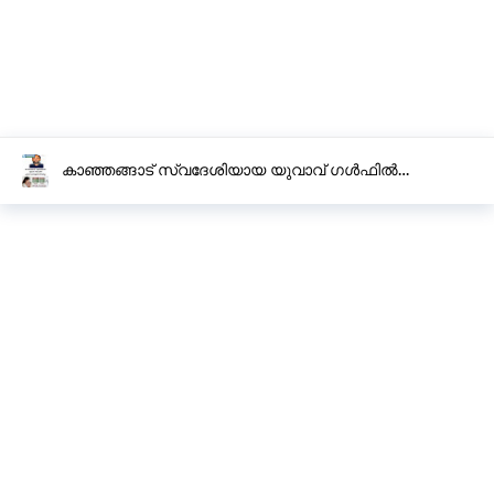
കാഞ്ഞങ്ങാട് സ്വദേശിയായ യുവാവ് ഗൾഫിൽ
ഹൃദയാഘാതത്തെ തുടർന്ന് മരിച്ചു