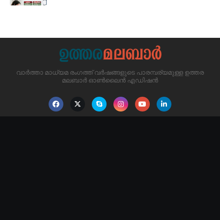
വാർത്താ മാധ്യമ രംഗത്ത് വർഷങ്ങളുടെ പാരമ്പര്യമുള്ള ഉത്തര
മലബാർ ഓൺലൈൻ എഡിഷൻ