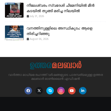
നീലേശ്വരം സ്വദേശി ചീമേനിയിൽ മീൻ
കടയിൽ തൂങ്ങി മരിച്ച നിലയിൽ
July 31, 2026
വനത്തിനുള്ളിലെ അസ്ഥികൂടം: ആളെ
തിരിച്ചറിഞ്ഞു
August 06, 2026
വാർത്താ മാധ്യമ രംഗത്ത് വർഷങ്ങളുടെ പാരമ്പര്യമുള്ള ഉത്തര
മലബാർ ഓൺലൈൻ എഡിഷൻ