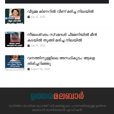
വീട്ടമ്മ കിണറിൽ വീണ് മരിച്ച നിലയിൽ
July 31, 2026
നീലേശ്വരം സ്വദേശി ചീമേനിയിൽ മീൻ
കടയിൽ തൂങ്ങി മരിച്ച നിലയിൽ
July 31, 2026
വനത്തിനുള്ളിലെ അസ്ഥികൂടം: ആളെ
തിരിച്ചറിഞ്ഞു
August 06, 2026
വാർത്താ മാധ്യമ രംഗത്ത് വർഷങ്ങളുടെ പാരമ്പര്യമുള്ള ഉത്തര
മലബാർ ഓൺലൈൻ എഡിഷൻ