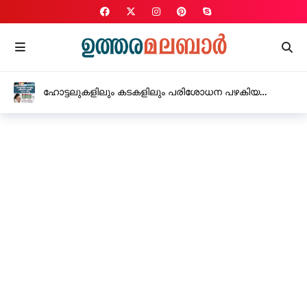
ഹോട്ടലുകളിലും കടകളിലും പരിശോധന പഴകിയ
മാംസം പിടിച്ചു