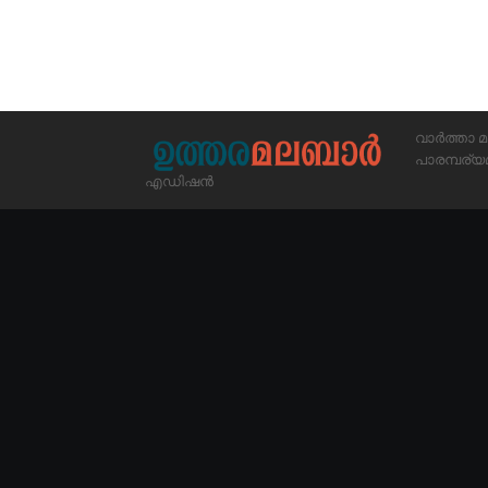
വാർത്താ മ
പാരമ്പര
എഡിഷൻ