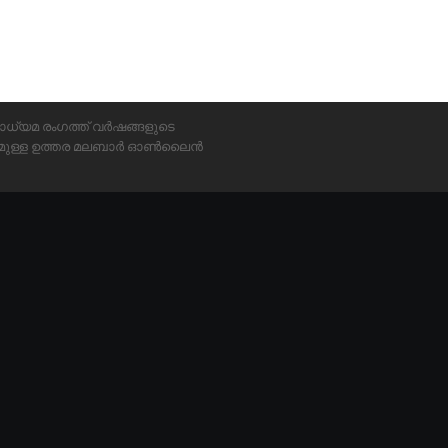
ാധ്യമ രംഗത്ത് വർഷങ്ങളുടെ
്യമുള്ള ഉത്തര മലബാർ ഓൺലൈൻ