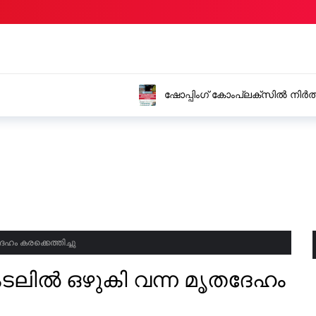
ട കാർ തനിയെ റോഡിലേക്ക്
കാസർകോട് ജില്ലയിലെ 
ത്തിൽ
വെള്ളിയാഴ്ച അവധി
േഹം കരക്കെത്തിച്ചു
് കടലിൽ ഒഴുകി വന്ന മൃതദേഹം