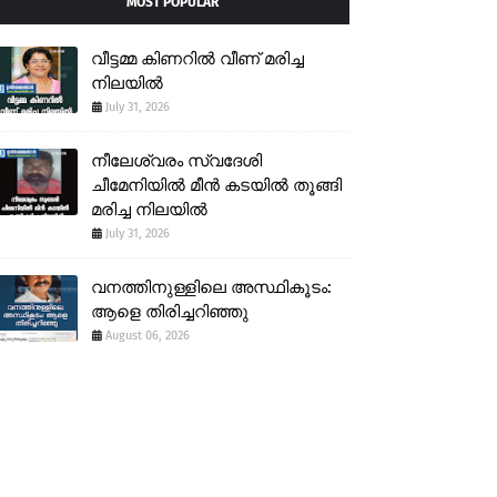
MOST POPULAR
വീട്ടമ്മ കിണറിൽ വീണ് മരിച്ച
നിലയിൽ
July 31, 2026
നീലേശ്വരം സ്വദേശി
ചീമേനിയിൽ മീൻ കടയിൽ തൂങ്ങി
മരിച്ച നിലയിൽ
July 31, 2026
വനത്തിനുള്ളിലെ അസ്ഥികൂടം:
ആളെ തിരിച്ചറിഞ്ഞു
August 06, 2026