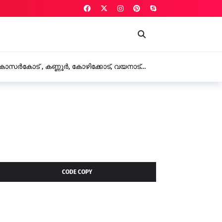
ഹോട്ടലുകളിലും കടകളിലും പരിശോധന പഴകിയ മാംസം പിടിച
CODE COPY