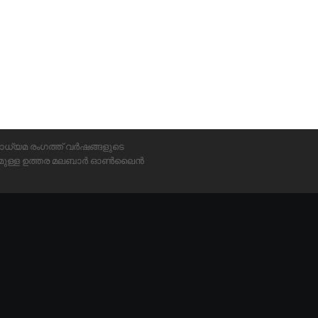
ാധ്യമ രംഗത്ത് വർഷങ്ങളുടെ
്യമുള്ള ഉത്തര മലബാർ ഓൺലൈൻ