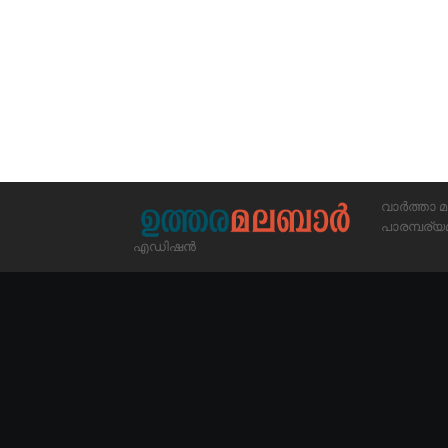
വാർത്താ മ
പാരമ്പര
എഡിഷൻ