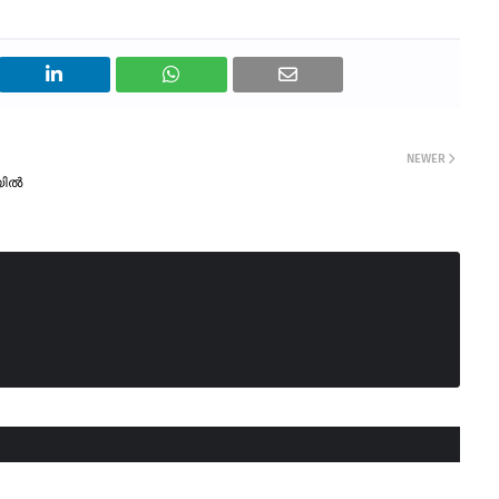
NEWER
യിൽ