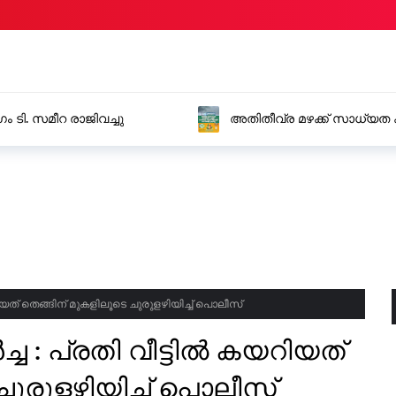
്ര മഴക്ക് സാധ്യത കാസർകോട് , കണ്ണൂർ, കോഴിക്കോട്, വയനാട്
ളിൽ റെഡ് അലർട്ട് പ്രഖ്യാപിച്ചു
യത് തെങ്ങിന് മുകളിലൂടെ ചുരുളഴിയിച്ച് പൊലീസ്
 : പ്രതി വീട്ടിൽ കയറിയത്
ചുരുളഴിയിച്ച് പൊലീസ്