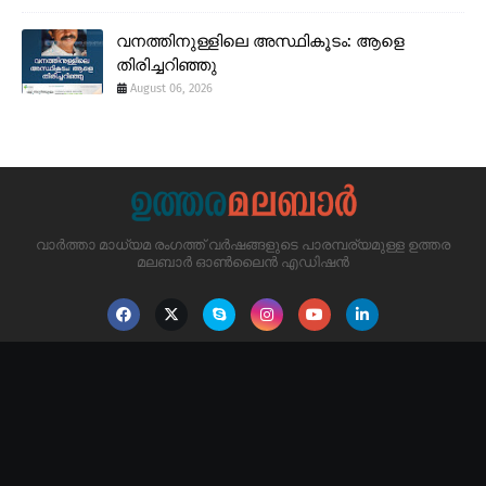
വനത്തിനുള്ളിലെ അസ്ഥികൂടം: ആളെ
തിരിച്ചറിഞ്ഞു
August 06, 2026
വാർത്താ മാധ്യമ രംഗത്ത് വർഷങ്ങളുടെ പാരമ്പര്യമുള്ള ഉത്തര
മലബാർ ഓൺലൈൻ എഡിഷൻ