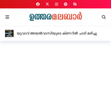
യുവാവ് അയൽവാസിയുടെ കിണറിൽ ചാടി മരിച്ചു