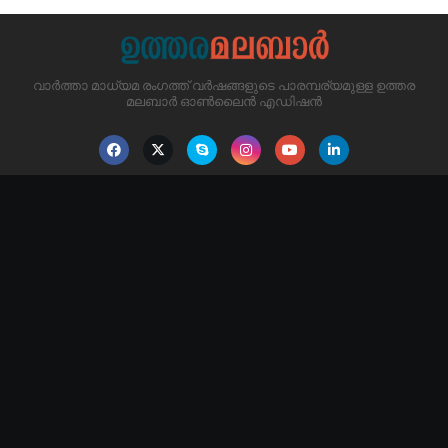
വാർത്താ മാധ്യമ രംഗത്ത് വർഷങ്ങളുടെ പാരമ്പര്യമുള്ള ഉത്തര
മലബാർ ഓൺലൈൻ എഡിഷൻ