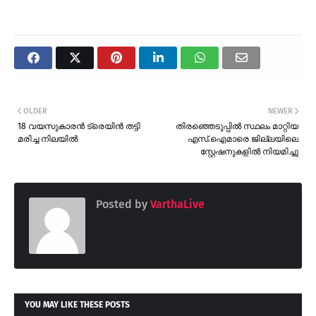
OLDER
NEWER
18 വയസുകാരൻ ട്രെയിൻ തട്ടി
തിരഞ്ഞെടുപ്പിൽ സ്ഥലം മാറ്റിയ
മരിച്ച നിലയിൽ
എസ്.ഐമാരെ ജില്ലയിലെ
സ്റ്റേഷനുകളിൽ നിയമിച്ചു
Posted by
VarthaLive
YOU MAY LIKE THESE POSTS