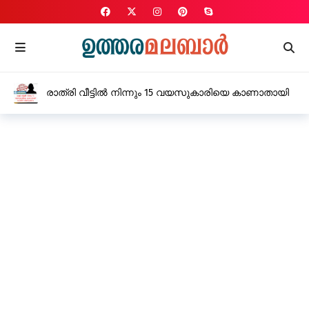
രാത്രി വീട്ടിൽ നിന്നും 15 വയസുകാരിയെ കാണാതായി