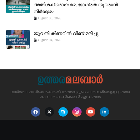
അതിശക്തമായ മഴ, ജാഗ്രത തുടരാൻ
നിർദ്ദേശം
August 05, 2026
യുവതി കിണറിൽ വീണ് മരിച്ചു
August 04, 2026
വാർത്താ മാധ്യമ രംഗത്ത് വർഷങ്ങളുടെ പാരമ്പര്യമുള്ള ഉത്തര
മലബാർ ഓൺലൈൻ എഡിഷൻ