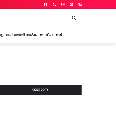
്റ്റർ ഡിഎം ക്വാളിറ്റി കെയർ ലിമിറ്റഡ്: വരുമാനത്തിലും ലാഭത്തിലും
ർച്ച
CODE COPY