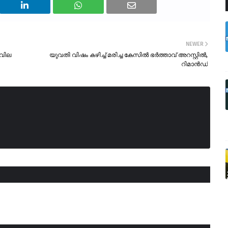
NEWER
 വില
യുവതി വിഷം കഴിച്ച് മരിച്ച കേസിൽ ഭർത്താവ് അറസ്റ്റിൽ,
റിമാൻഡ്