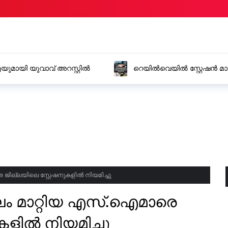
റേഷൻ മാസ്റ്ററായി ജോലി നൽകാമെന്ന് പറഞ്ഞ്
ആസ
 15 ലക്ഷം രൂപ തട്ടി
വള
ജില്ലയിലെ സ്റ്റേഷനുകളിൽ നിയമിച്ചു
ലം മാറ്റിയ എസ്.ഐമാരെ
കളിൽ നിയമിച്ചു