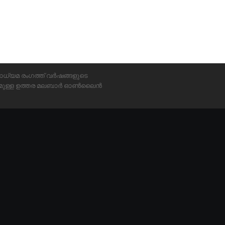
ാധ്യമ രംഗത്ത് വർഷങ്ങളുടെ
്യമുള്ള ഉത്തര മലബാർ ഓൺലൈൻ