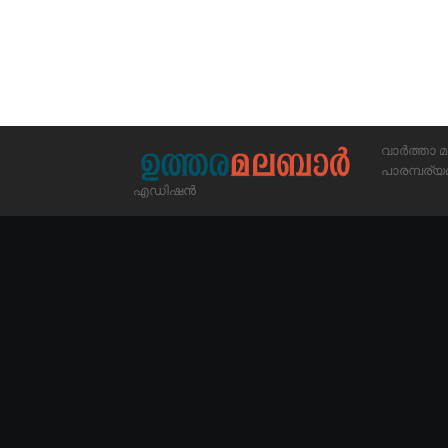
വാർത്താ മ
പാരമ്പര
എഡിഷൻ