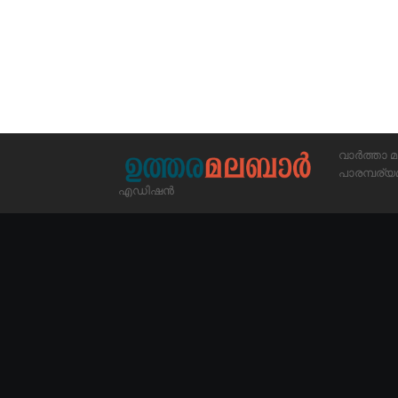
വാർത്താ മ
പാരമ്പര
എഡിഷൻ