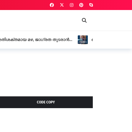
മായ ലൈംഗിക പീഡനത്തിനിരയാക്കിയ യുവതി
CODE COPY