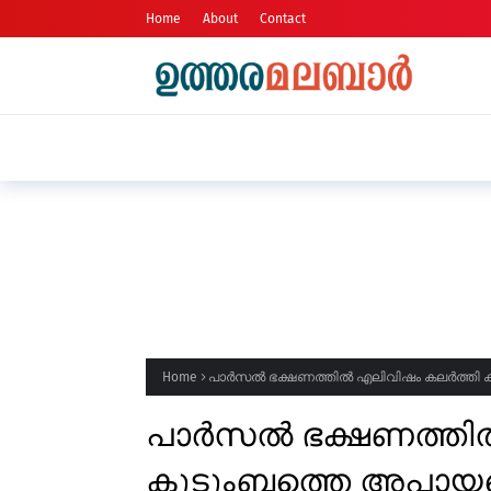
Home
About
Contact
ജില്ലയിൽ വരും ദിവസങ്ങളിലും അ
നിർദ്ദേശം
Home
പാർസൽ ഭക്ഷണത്തിൽ എലിവിഷം കലർത്തി കു
പാർസൽ ഭക്ഷണത്തിൽ
കുടുംബത്തെ അപായപ്