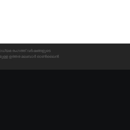
ാധ്യമ രംഗത്ത് വർഷങ്ങളുടെ
്യമുള്ള ഉത്തര മലബാർ ഓൺലൈൻ