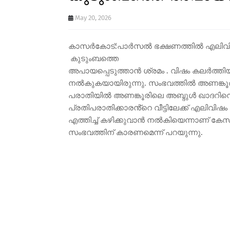
May 20, 2026
കാസർകോട്:പാർസൽ ഭക്ഷണത്തിൽ എലിവി
കുടുംബത്തെ
അപായപ്പെടുത്താൻ ശ്രമം . വിഷം കലർത്തി
നൽകുകയായിരുന്നു. സംഭവത്തിൽ അണങ്കൂർ 
പരാതിയിൽ അണങ്കൂരിലെ അബ്ദുൾ ഖാദറി
പ്രതിപരാതിക്കാരൻ്റെ വീട്ടിലേക്ക് എലിവി
എത്തിച്ച് കഴിക്കുവാൻ നൽകിയെന്നാണ് ക
സംഭവത്തിന് കാരണമെന്ന് പറയുന്നു.