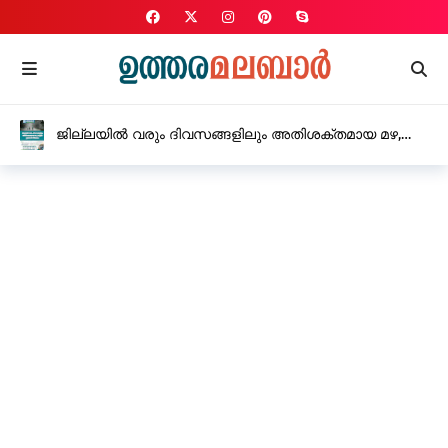
പെൺകുട്ടിയെ ക്രൂരമായ ലൈംഗിക
പീഡനത്തിനിരയാക്കിയ യുവതി അറസ്റ്റിൽ