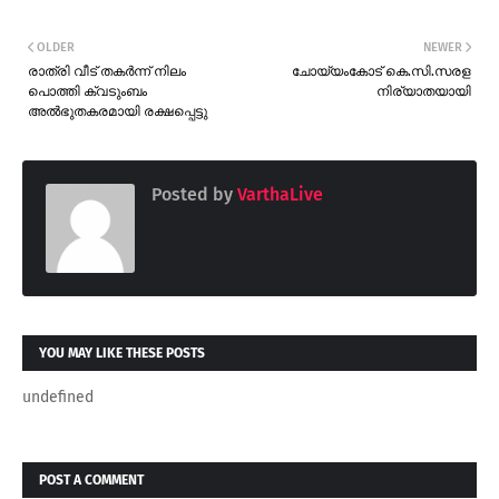
OLDER
NEWER
രാത്രി വീട് തകർന്ന് നിലം
ചോയ്യംകോട് കെ.സി.സരള
പൊത്തി ക്വടുംബം
നിര്യാതയായി
അൽഭുതകരമായി രക്ഷപ്പെട്ടു
Posted by
VarthaLive
YOU MAY LIKE THESE POSTS
undefined
POST A COMMENT