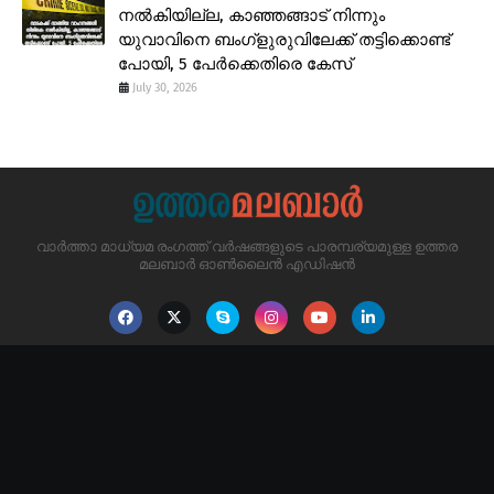
നൽകിയില്ല, കാഞ്ഞങ്ങാട് നിന്നും
യുവാവിനെ ബംഗ്ളുരുവിലേക്ക് തട്ടിക്കൊണ്ട്
പോയി, 5 പേർക്കെതിരെ കേസ്
July 30, 2026
വാർത്താ മാധ്യമ രംഗത്ത് വർഷങ്ങളുടെ പാരമ്പര്യമുള്ള ഉത്തര
മലബാർ ഓൺലൈൻ എഡിഷൻ