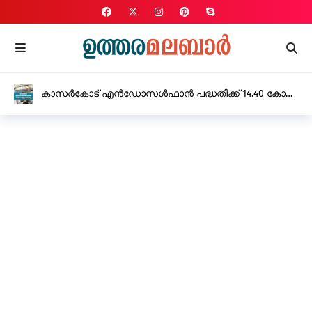
സവർക്കറെ പുകഴ്ത്തിയുള്ള ചോദ്യാവലിക്കെതിരെ
സി.പി.എം, കർശന നടപടിക്ക് നിർദ്ദേശം നൽകി
വിദ്യാഭ്യാസ മന്ത്രി