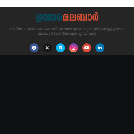
വാർത്താ മാധ്യമ രംഗത്ത് വർഷങ്ങളുടെ പാരമ്പര്യമുള്ള ഉത്തര
മലബാർ ഓൺലൈൻ എഡിഷൻ