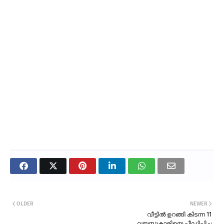
OLDER
NEWER
വീട്ടിൽ ഉറങ്ങി കിടന്ന 11
വയസുകാരിയെ പീഡിപ്പിച്ച