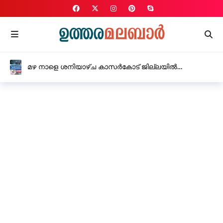
മഴ നാളെ ശനിയാഴ്ച കാസർകോട് ജില്ലയിൽ
വിദ്യാഭ്യാസ സ്ഥാപനങ്ങൾക്ക് അവധി