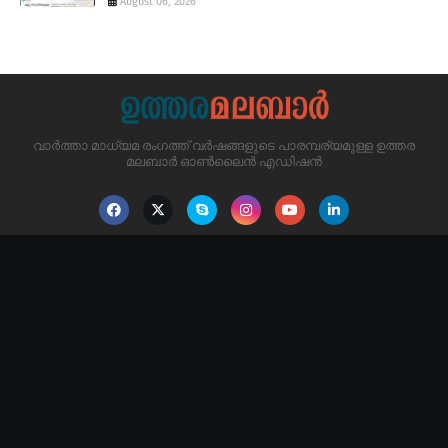
August 06, 2026
വാർത്താ മാധ്യമ രംഗത്ത് വർഷങ്ങളുടെ പാരമ്പര്യമുള്ള ഉത്തര
മലബാർ ഓൺലൈൻ എഡിഷൻ