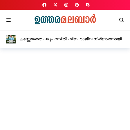
കണ്ണോത്തെ പഴുപറമ്പിൽ ഷീബ രാജീവ് നിര്യാതനായി