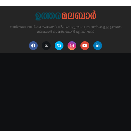
വാർത്താ മാധ്യമ രംഗത്ത് വർഷങ്ങളുടെ പാരമ്പര്യമുള്ള ഉത്തര
മലബാർ ഓൺലൈൻ എഡിഷൻ