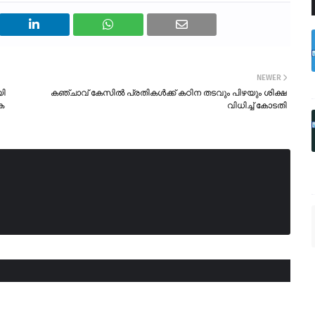
NEWER
യി
കഞ്ചാവ് കേസിൽ പ്രതികൾക്ക് കഠിന തടവും പിഴയും ശിക്ഷ
ക
വിധിച്ച് കോടതി