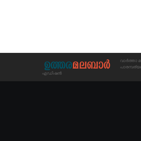
വാർത്താ മ
പാരമ്പര
എഡിഷൻ