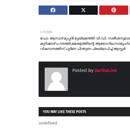
OLDER
ഡോ. ആസാദ് മൂപ്പൻ മുഖ്യമന്ത്രി വി.ഡി. സതീശനുമാ
കൂടിക്കാഴ്ച നടത്തി,കേരളത്തിന്റെ ആരോഗ്യ,സാമൂഹി
വികസനത്തിന് പൂർണ പിന്തുണ പ്രഖ്യാപിച്ച് ആസ്റ്റർ
Posted by
VarthaLive
YOU MAY LIKE THESE POSTS
undefined