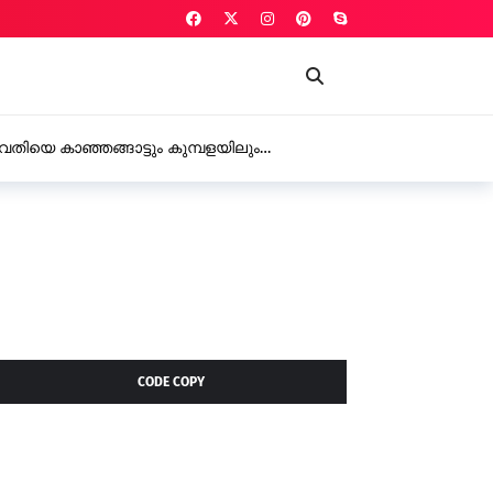
വതിയെ കാഞ്ഞങ്ങാട്ടും കുമ്പളയിലും
ന് 10 വർഷം കഠിന തടവ്
CODE COPY