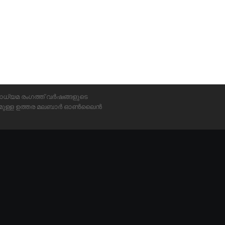
ാധ്യമ രംഗത്ത് വർഷങ്ങളുടെ
്യമുള്ള ഉത്തര മലബാർ ഓൺലൈൻ