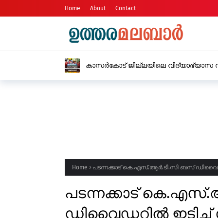
Home
About
Contact
കാസർകോട് ജില്ലയിലെ വിദ്യാഭ്യാസ സ
വെള്ളിയാഴ്ച അവധി
Home
പടന്നക്കാട് കെ.എസ്.ആർ.ടി.സി ബസ് ഡിവൈഡറി
പടന്നക്കാട് കെ.എസ്
ഡിവൈഡറിൽ ഇടിച്ച് നി