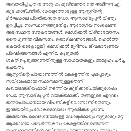
അവതരിപ്പിച്ചതിന് അദ്ദേഹം മുഖ്യമന്ത്രിയെ അഭിനന്ദിച്ചു.
കൂടിക്കാഴ്ചയിൽ, കേരളത്തോടുള്ള ആസ്റ്ററിന്റെ
ദീർഘകാല പ്രതിബദ്ധത ഡോ. ആസാദ് മൂപ്പൻ വീണ്ടും
ഉറപ്പിച്ചു. സംസ്ഥാനത്തുടനീളം ആരോഗ്യ സംരക്ഷണ
അടിസ്ഥാന സൗകര്യങ്ങൾ, മെഡിക്കൽ വിദ്യാഭ്യാസം,
നൈപുണ്യ വികസനം, തൊഴിലവസരങ്ങൾ, ഹെൽത്ത്
കെയർ ടെക്നോളജി, മെഡിക്കൽ ടൂറിസം, ജീവകാരുണ്യ
പ്രവർത്തനങ്ങൾ എന്നിവ കൂടുതൽ
ശക്തിപ്പെടുത്തുന്നതിനുള്ള സാധ്യതകളും അദ്ദേഹം ചർച്ച
ചെയ്തു.
ആസ്റ്ററിന്റെ പ്രയാണത്തിൽ കേരളത്തിന് എപ്പോഴും
സവിശേഷമായ സ്ഥാനമാനുള്ളതെന്ന്
മുഖ്യമന്ത്രിയുമായി നടത്തിയ കൂടിക്കാഴ്ചയ്ക്കുശേഷം
ഡോ. ആസാദ് മൂപ്പൻ വ്യക്തമാക്കി. തങ്ങളുടെ ഏറ്റവും
തന്ത്രപ്രധാനമായ വിപണികളിലൊന്നാണിതെന്നും
ഇന്ത്യയിലും ലോകമെമ്പാടും ആദരിക്കപ്പെടുന്ന,
അത്യന്തം വൈദഗ്ധ്യമുള്ള ഡോക്ടർമാരും നഴ്സുമാരും മറ്റ്
ആരോഗ്യ പ്രവർത്തകരും കേരളത്തിലുണ്ടെന്നത്
സംസ്ഥാനത്തിന്റെ വലിയൊരു നേട്ടമാണന്നും അദ്ദേഹം