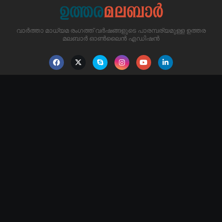
വാർത്താ മാധ്യമ രംഗത്ത് വർഷങ്ങളുടെ പാരമ്പര്യമുള്ള ഉത്തര
മലബാർ ഓൺലൈൻ എഡിഷൻ