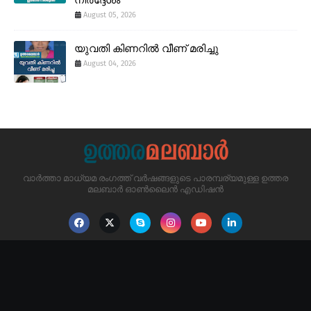
നിർദ്ദേശം
August 05, 2026
യുവതി കിണറിൽ വീണ് മരിച്ചു
August 04, 2026
വാർത്താ മാധ്യമ രംഗത്ത് വർഷങ്ങളുടെ പാരമ്പര്യമുള്ള ഉത്തര
മലബാർ ഓൺലൈൻ എഡിഷൻ