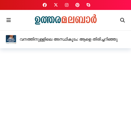
വനത്തിനുള്ളിലെ അസ്ഥികൂടം: ആളെ തിരിച്ചറിഞ്ഞു