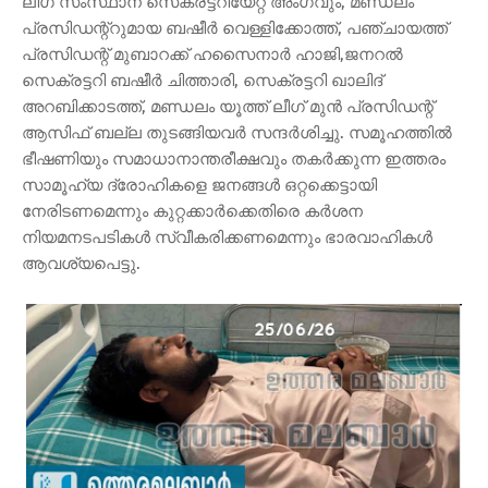
ലീഗ് സംസ്ഥാന സെക്രട്ടറിയേറ്റ് അംഗവും, മണ്ഡലം
പ്രസിഡന്റ്റുമായ ബഷീർ വെള്ളിക്കോത്ത്, പഞ്ചായത്ത്
പ്രസിഡന്റ് മുബാറക്ക് ഹസൈനാർ ഹാജി,ജനറൽ
സെക്രട്ടറി ബഷീർ ചിത്താരി, സെക്രട്ടറി ഖാലിദ്
അറബിക്കാടത്ത്, മണ്ഡലം യൂത്ത് ലീഗ് മുൻ പ്രസിഡന്റ്
ആസിഫ് ബല്ല തുടങ്ങിയവർ സന്ദർശിച്ചു. സമൂഹത്തിൽ
ഭീഷണിയും സമാധാനാന്തരീക്ഷവും തകർക്കുന്ന ഇത്തരം
സാമൂഹ്യ ദ്രോഹികളെ ജനങ്ങൾ ഒറ്റക്കെട്ടായി
നേരിടണമെന്നും കുറ്റക്കാർക്കെതിരെ കർശന
നിയമനടപടികൾ സ്വീകരിക്കണമെന്നും ഭാരവാഹികൾ
ആവശ്യപെട്ടു.