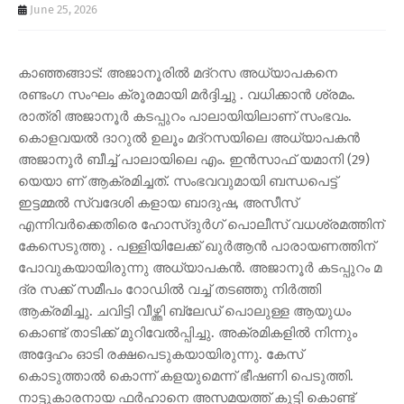
June 25, 2026
കാഞ്ഞങ്ങാട്: അജാനൂരിൽ മദ്റസ അധ്യാപകനെ
രണ്ടംഗ സംഘം ക്രൂരമായി മർദ്ദിച്ചു . വധിക്കാൻ ശ്രമം.
രാത്രി അജാനൂർ കടപ്പുറം പാലായിയിലാണ് സംഭവം.
കാെളവയൽ ദാറുൽ ഉലൂം മദ്റസയിലെ അധ്യാപകൻ
അജാനൂർ ബീച്ച് പാലായിലെ എം. ഇൻസാഫ് യമാനി (29)
യെയാ ണ് ആക്രമിച്ചത്. സംഭവവുമായി ബന്ധപെട്ട്
ഇട്ടമ്മൽ സ്വദേശി കളായ ബാദുഷ, അസീസ്
എന്നിവർക്കെതിരെ ഹോസ്ദുർഗ് പൊലീസ് വധശ്രമത്തിന്
കേസെടുത്തു . പള്ളിയിലേക്ക് ഖുർആൻ പാരായണത്തിന്
പോവുകയായിരുന്നു അധ്യാപകൻ. അജാനൂർ കടപ്പുറം മ
ദ്ര സക്ക് സമീപം റോഡിൽ വച്ച് തടഞ്ഞു നിർത്തി
ആക്രമിച്ചു. ചവിട്ടി വീഴ്ത്തി ബ്ലേഡ് പൊലുള്ള ആയുധം
കൊണ്ട് താടിക്ക് മുറിവേൽപ്പിച്ചു. അക്രമികളിൽ നിന്നും
അദ്ദേഹം ഓടി രക്ഷപെടുകയായിരുന്നു. കേസ്
കൊടുത്താൽ കൊന്ന് കളയുമെന്ന് ഭീഷണി പെടുത്തി.
നാട്ടുകാരനായ ഫർഹാനെ അസമയത്ത് കുട്ടി കൊണ്ട്