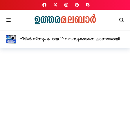
വീട്ടിൽ നിന്നും പോയ 19 വയസുകാരനെ കാണാതായി