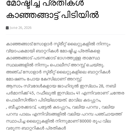
മോഷ്ടിച്ച പ്രതികൾ
കാഞ്ഞങ്ങാട്ട് പിടിയിൽ
June 26, 2026
കാഞ്ഞങ്ങാട്:സോളാർ സ്ട്രീറ്റ് ലൈറ്റുകളിൽ നിന്നും
വ്യാപകമായി ബാറ്ററികൾ മോഷ്ടിച്ച പ്രതികളെ
കാഞ്ഞങ്ങാട് പടന്നക്കാട് ഭാഗത്തുള്ള താമസ്ഥ
സ്ഥലങ്ങളിൽ നിന്നും പൊലീസ് അറസ്റ്റ് ചെയ്തു.
അഞ്ച് സോളാർ സ്ട്രീറ്റ് ലൈറ്റുകളിലെ ബാറ്ററികൾ
മോഷണം പോയ കേസിലാണ് അറസ്റ്റ്.
ആസാം സ്വദേൾകളായ ജാഹിദുൽ ഇസ്ലാം 28, നബി
പർമാനിക്ക് 45, റഫീഖുൽ ഇസ്ലാം 41 എന്നിവരാണ് ചന്തേര
പൊലീസിൻ്റെ പിടിയിലായത്. മാവില കടപ്പുറം,
, ബീച്ചാരക്കടവ്, പട്ടേൽ കടപ്പുറം, വലിയ പറമ്പ , വലിയ
പറമ്പ പാലം എന്നിവിടങ്ങളിൽ വലിയ പറമ്പ പഞ്ചായത്ത്
സ്ഥാപിച്ച ലൈറ്റുകളിൽ നിന്നുമാണ് 80000 രൂപ വില
വരുന്ന ബാറ്ററികൾ പ്രതികൾ