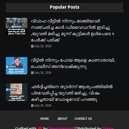
Popular Posts
വിവാഹ വീട്ടിൽ നിന്നും മടങ്ങിയവർ
സഞ്ചരിച്ച കാർ ഡിവൈഡറിൽ ഇടിച്ചു
,യുവതി മരിച്ചു മൂന്ന് കുട്ടികൾ ഉൾപെടെ 4
പേർക്ക് പരിക്ക്
July 20, 2026
വീട്ടിൽ നിന്നും പോയ ആളെ കാണാതായി,
പൊലീസ് അന്വേഷിക്കുന്നു
July 30, 2026
ഛർദ്ദിച്ചതിനെ തുടർന്ന് ആശുപത്രിയിൽ
പ്രവേശിപ്പിച്ച യുവതി മരിച്ചു, വിഷം
കഴിച്ചതായി ഡോക്ടറോട് പറഞ്ഞു
July 30, 2026
HOME
ABOUT
CONTACT US
Crafted with
by
TemplatesYard
| Distributed by
Theme