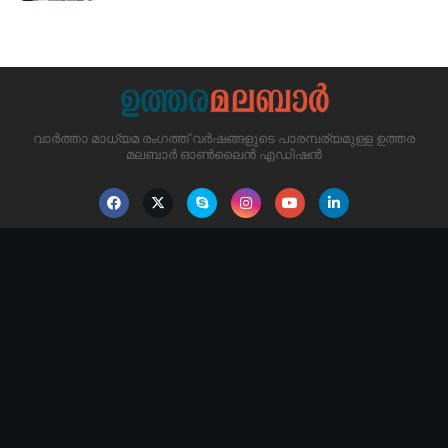
വാർത്താ മാധ്യമ രംഗത്ത് വർഷങ്ങളുടെ പാരമ്പര്യമുള്ള ഉത്തര
മലബാർ ഓൺലൈൻ എഡിഷൻ