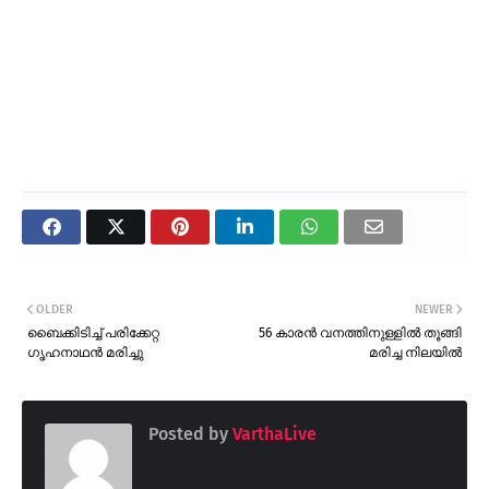
OLDER
NEWER
ബൈക്കിടിച്ച് പരിക്കേറ്റ
56 കാരൻ വനത്തിനുള്ളിൽ തൂങ്ങി
ഗൃഹനാഥൻ മരിച്ചു
മരിച്ച നിലയിൽ
Posted by
VarthaLive