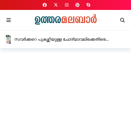
ഫോണിൽ ഭീഷണിപെടുത്തി പണം തട്ടാൻ ശ്രമമെന്ന്,
റാണിപുരം വില്ലയുടെ ഉടമസ്ഥൻ്റെ പരാതിയിൽ മൂന്ന്
പേർക്കെതിരെ കേസ്