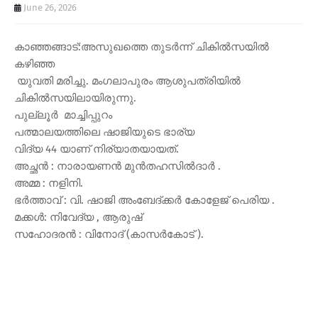
June 26, 2026
കാഞ്ഞങ്ങാട്:അസുഖത്തെ തുടർന്ന് ചികിൽസയിൽ
കഴിഞ്ഞ
യുവതി മരിച്ചു. മംഗലാപുരം ആശുപത്രിയിൽ
ചികിൽസയിലായിരുന്നു.
പുല്ലൂർ മാച്ചിപ്പുറം
പത്മാലയത്തിലെ ഷാജിയുടെ ഭാര്യ
വിദ്യ 44 യാണ് നിര്യാതയായത്.
അച്ഛൻ : നാരായണൻ മുൻതഹസിൽദാർ .
അമ്മ : നളിനി.
ഭർത്താവ് : വി. ഷാജി അംബേദ്ക്കർ കോളേജ് പെരിയ .
മക്കൾ: നിവേദ്യ , ആരുഷ്
സഹോദരൻ : വിനോദ് (കാസർകോട് ).