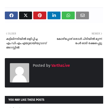
OLDER
NEWER
കട്ടിലിനടിയിൽ ഒളിപ്പിച്ച
കോഴിപ്പോര് ഒരാൾ പിടിയിൽ മൂന്ന്
എം.ഡി.എം.എയുമായിയുവാവ്
പേർ ഓടി രക്ഷപ്പെട്ടു
അറസ്റ്റിൽ
Posted by
VarthaLive
YOU MAY LIKE THESE POSTS