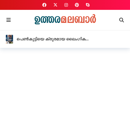
പെൺകുട്ടിയെ ക്രൂരമായ ലൈംഗിക
പീഡനത്തിനിരയാക്കിയ യുവതി അറസ്റ്റിൽ