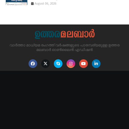
August 06, 2026
വാർത്താ മാധ്യമ രംഗത്ത് വർഷങ്ങളുടെ പാരമ്പര്യമുള്ള ഉത്തര
മലബാർ ഓൺലൈൻ എഡിഷൻ