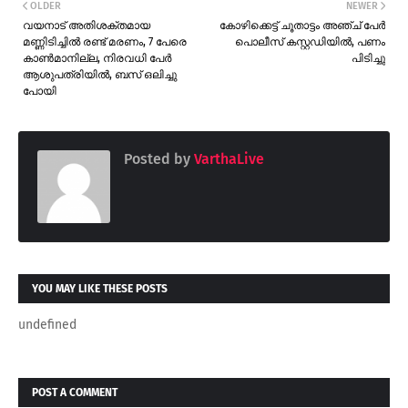
OLDER
NEWER
വയനാട് അതിശക്തമായ
കോഴിക്കെട്ട് ചൂതാട്ടം അഞ്ച് പേർ
മണ്ണിടിച്ചിൽ രണ്ട് മരണം, 7 പേരെ
പൊലീസ് കസ്റ്റഡിയിൽ, പണം
കാൺമാനില്ല, നിരവധി പേർ
പിടിച്ചു
ആശുപത്രിയിൽ, ബസ് ഒലിച്ചു
പോയി
Posted by
VarthaLive
YOU MAY LIKE THESE POSTS
undefined
POST A COMMENT