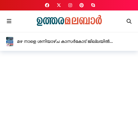
മഴ നാളെ ശനിയാഴ്ച കാസർകോട് ജില്ലയിൽ
വിദ്യാഭ്യാസ സ്ഥാപനങ്ങൾക്ക് അവധി