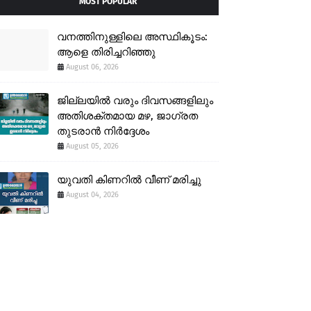
MOST POPULAR
വനത്തിനുള്ളിലെ അസ്ഥികൂടം:
ആളെ തിരിച്ചറിഞ്ഞു
August 06, 2026
ജില്ലയിൽ വരും ദിവസങ്ങളിലും
അതിശക്തമായ മഴ, ജാഗ്രത
തുടരാൻ നിർദ്ദേശം
August 05, 2026
യുവതി കിണറിൽ വീണ് മരിച്ചു
August 04, 2026