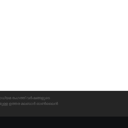
ാധ്യമ രംഗത്ത് വർഷങ്ങളുടെ
്യമുള്ള ഉത്തര മലബാർ ഓൺലൈൻ