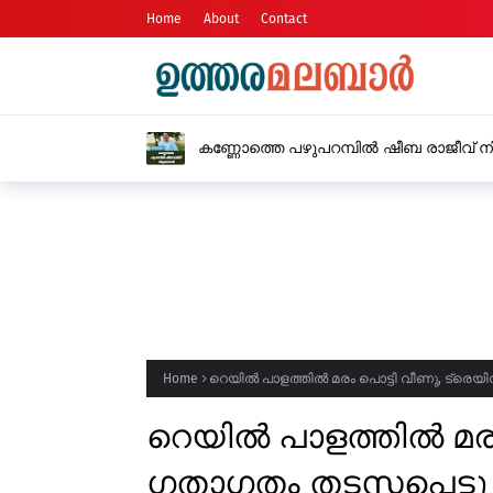
Home
About
Contact
കണ്ണോത്തെ പഴുപറമ്പിൽ ഷീബ രാജീവ് 
Home
റെയിൽ പാളത്തിൽ മരം പൊട്ടി വീണു, ട്രെ
റെയിൽ പാളത്തിൽ മരം 
ഗതാഗതം തടസപെട്ടു