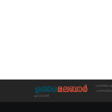
വാർത്താ മ
പാരമ്പര
എഡിഷൻ