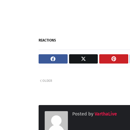
REACTIONS
OLDER
Posted by
VarthaLive