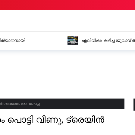
നിര്യാതനായി
എലിവിഷം കഴിച്ച യുവാവ് 
യിൻ ഗതാഗതം തടസപെട്ടു
പൊട്ടി വീണു, ട്രെയിൻ