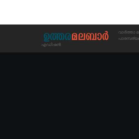
വാർത്താ മ
പാരമ്പര
എഡിഷൻ