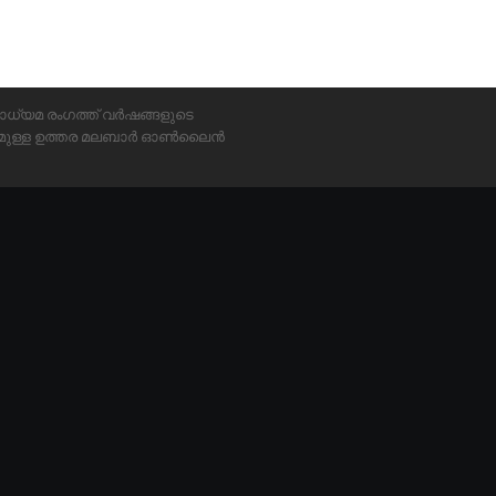
ാധ്യമ രംഗത്ത് വർഷങ്ങളുടെ
്യമുള്ള ഉത്തര മലബാർ ഓൺലൈൻ