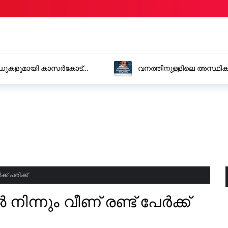
ഡുകളുമായി കാസർകോട്
വനത്തിനുള്ളിലെ അസ്ഥികൂ
്ക് പരിക്ക്
 നിന്നും വീണ് രണ്ട് പേർക്ക്