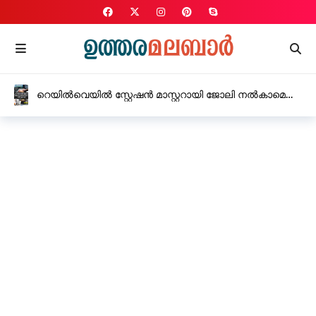
റെയിൽവെയിൽ സ്റ്റേഷൻ മാസ്റ്ററായി ജോലി നൽകാമെന്ന്
പറഞ്ഞ് യുവതിയിൽ നിന്നും 15 ലക്ഷം രൂപ തട്ടി