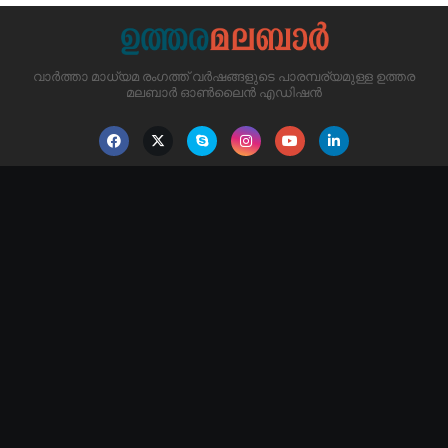
വാർത്താ മാധ്യമ രംഗത്ത് വർഷങ്ങളുടെ പാരമ്പര്യമുള്ള ഉത്തര
മലബാർ ഓൺലൈൻ എഡിഷൻ