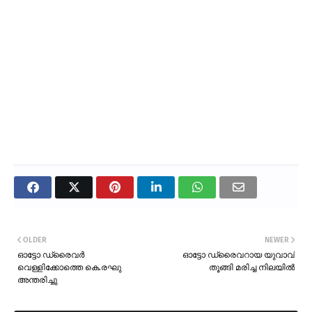
OLDER
NEWER
ഓട്ടോ ഡ്രൈവർ
ഓട്ടോ ഡ്രൈവറായ യുവാവ്
വെള്ളിക്കോത്തെ കെ.രഘു
തൂങ്ങി മരിച്ച നിലയിൽ
അന്തരിച്ചു