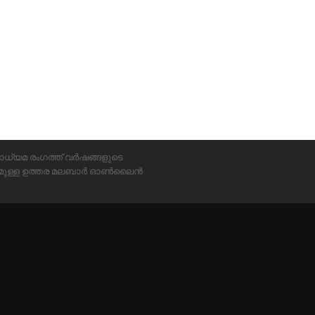
ാധ്യമ രംഗത്ത് വർഷങ്ങളുടെ
്യമുള്ള ഉത്തര മലബാർ ഓൺലൈൻ