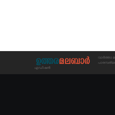
വാർത്താ മ
പാരമ്പര
എഡിഷൻ