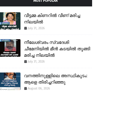
MOST POPULAR
വീട്ടമ്മ കിണറിൽ വീണ് മരിച്ച
നിലയിൽ
July 31, 2026
നീലേശ്വരം സ്വദേശി
ചീമേനിയിൽ മീൻ കടയിൽ തൂങ്ങി
മരിച്ച നിലയിൽ
July 31, 2026
വനത്തിനുള്ളിലെ അസ്ഥികൂടം:
ആളെ തിരിച്ചറിഞ്ഞു
August 06, 2026