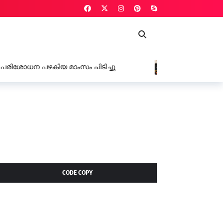
 കാറിൽ കടത്തിയ 18 ഗ്രാം എം.ഡി.എം.എയുമായി രണ്ട് പേർ
CODE COPY