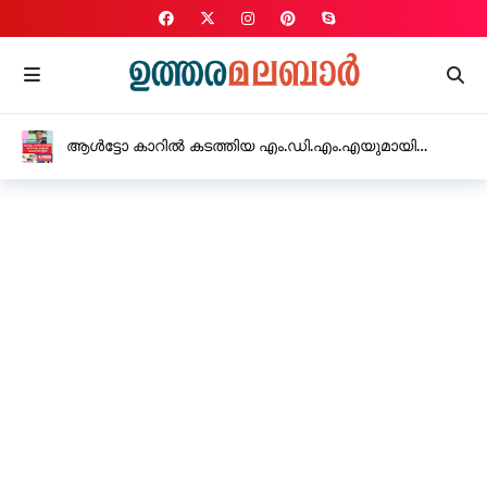
ആൾട്ടോ കാറിൽ കടത്തിയ എം.ഡി.എം.എയുമായി
യുവാവ് അറസ്റ്റിൽ