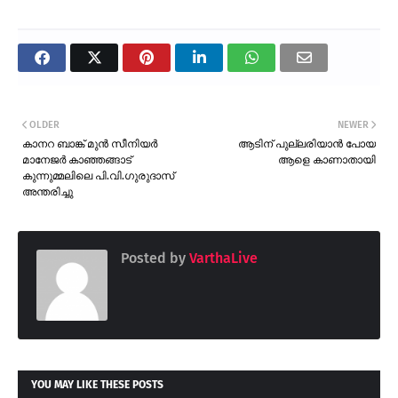
OLDER
NEWER
കാനറ ബാങ്ക് മുൻ സീനിയർ
ആടിന് പുല്ലരിയാൻ പോയ
മാനേജർ കാഞ്ഞങ്ങാട്
ആളെ കാണാതായി
കുന്നുമ്മലിലെ പി.വി.ഗുരുദാസ്
അന്തരിച്ചു
Posted by
VarthaLive
YOU MAY LIKE THESE POSTS