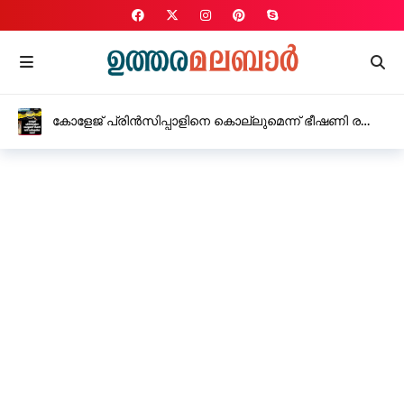
കോളേജ് പ്രിൻസിപ്പാളിനെ കൊല്ലുമെന്ന് ഭീഷണി രണ്ട്
പേർക്കെതിരെ കേസ്