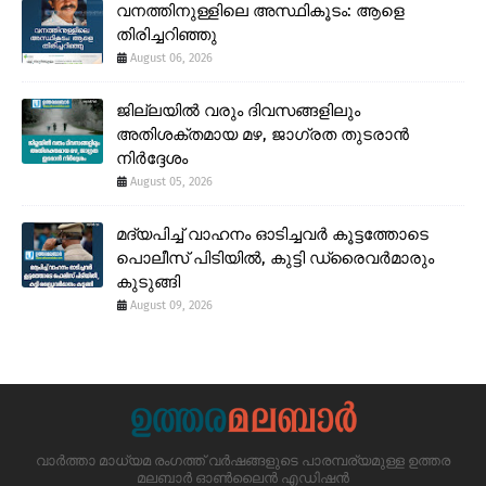
വനത്തിനുള്ളിലെ അസ്ഥികൂടം: ആളെ
തിരിച്ചറിഞ്ഞു
August 06, 2026
ജില്ലയിൽ വരും ദിവസങ്ങളിലും
അതിശക്തമായ മഴ, ജാഗ്രത തുടരാൻ
നിർദ്ദേശം
August 05, 2026
മദ്യപിച്ച് വാഹനം ഓടിച്ചവർ കൂട്ടത്തോടെ
പൊലീസ് പിടിയിൽ, കുട്ടി ഡ്രൈവർമാരും
കുടുങ്ങി
August 09, 2026
വാർത്താ മാധ്യമ രംഗത്ത് വർഷങ്ങളുടെ പാരമ്പര്യമുള്ള ഉത്തര
മലബാർ ഓൺലൈൻ എഡിഷൻ