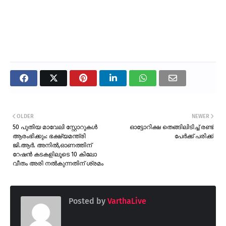
OLDER
NEWER
50 പുതിയ മാവേലി സ്റ്റോറുകൾ
ഓട്ടോറിക്ഷ തെങ്ങിലിടിച്ച് രണ്ട്
ആരംഭിക്കും: ഭക്ഷ്യമന്ത്രി
പേർക്ക് പരിക്ക്
ജി.ആർ. അനിൽ,ഓണത്തിന്
റേഷൻ കടകളിലൂടെ 10 കിലോ
വീതം അരി നൽകുന്നതിന് ശ്രമം
Posted by
VarthaLive