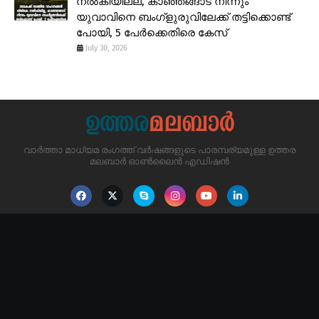
നൽകിയില്ല, കാഞ്ഞങ്ങാട് നിന്നും
യുവാവിനെ ബംഗ്ളുരുവിലേക്ക് തട്ടിക്കൊണ്ട്
പോയി, 5 പേർക്കെതിരെ കേസ്
July 30, 2026
വാർത്താ മാധ്യമ രംഗത്ത് വർഷങ്ങളുടെ പാരമ്പര്യമുള്ള ഉത്തര
മലബാർ ഓൺലൈൻ എഡിഷൻ