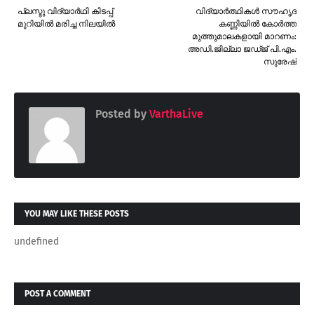
പ്ലസ്ടു വിദ്യാർഥി കിടപ്പ്
വിദ്യാർത്ഥികൾ സൗഹൃദ
മുറിയിൽ മരിച്ച നിലയിൽ
കണ്ണിയിൽ കോർത്ത
മുത്തുമാലകളായി മാറണം:
അഡി.ജില്ലാ ജഡ്ജ് പി.എം.
സുരേഷ്
Posted by
VarthaLive
YOU MAY LIKE THESE POSTS
undefined
POST A COMMENT