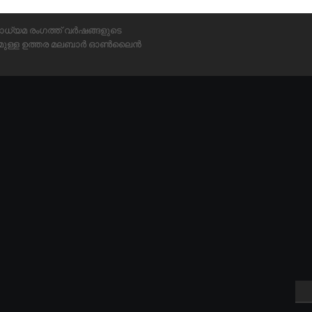
ാധ്യമ രംഗത്ത് വർഷങ്ങളുടെ
്യമുള്ള ഉത്തര മലബാർ ഓൺലൈൻ