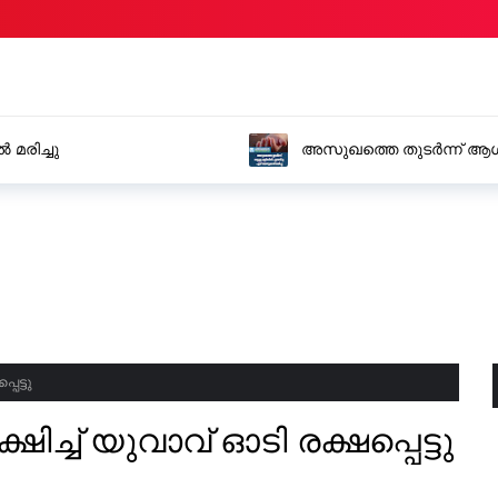
മരിച്ചു
അസുഖത്തെ തുടർന്ന് ആശു
പെട്ടു
്ഷിച്ച് യുവാവ് ഓടി രക്ഷപ്പെട്ടു