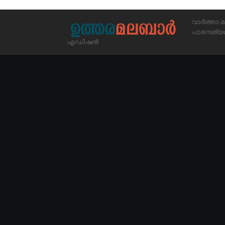
വാർത്താ മ
പാരമ്പര
എഡിഷൻ