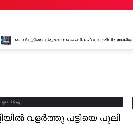
ഡനത്തിനിരയാക്കിയ യുവതി
കാസർകോട് ജില്ലയിൽ നാള
കൂട്ടുകാർക്ക് ജില്ലാ കലക്
ലി പിടിച്ചു
ിയിൽ വളർത്തു പട്ടിയെ പുലി