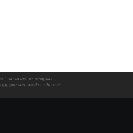
ാധ്യമ രംഗത്ത് വർഷങ്ങളുടെ
്യമുള്ള ഉത്തര മലബാർ ഓൺലൈൻ