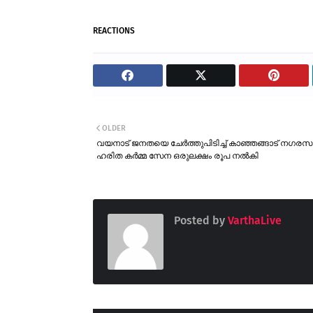
REACTIONS
OLDER
വയനാട് ജനതയെ ചേർത്തുപിടിച്ച് കാഞ്ഞങ്ങാട് നഗര
ഹരിത കർമ്മ സേന ഒരുലക്ഷം രൂപ നൽകി
Posted by
VarthaLive