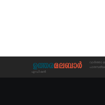
വാർത്താ മ
പാരമ്പര
എഡിഷൻ