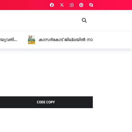
െ വിദ്യാലയങ്ങൾക്ക് അവധിയില്ല,
ടറുടെ സ്നേഹോപദേശം
CODE COPY