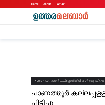
Home
About
Contact
പെൺകുട്ടിയെ ക്രൂരമായ ലൈംഗിക പീ
അറസ്റ്റിൽ
Home
പാണത്തൂർ കല്ലപ്പളളിയിൽ വളർത്തു പട്ടിയെ പു
പാണത്തൂർ കല്ലപ്പളള
പിടിച്ചു