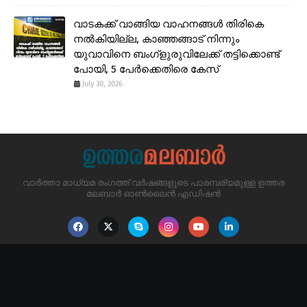
വാടകക്ക് വാങ്ങിയ വാഹനങ്ങൾ തിരികെ
നൽകിയില്ല, കാഞ്ഞങ്ങാട് നിന്നും
യുവാവിനെ ബംഗ്ളുരുവിലേക്ക് തട്ടിക്കൊണ്ട്
പോയി, 5 പേർക്കെതിരെ കേസ്
July 30, 2026
വാർത്താ മാധ്യമ രംഗത്ത് വർഷങ്ങളുടെ പാരമ്പര്യമുള്ള ഉത്തര
മലബാർ ഓൺലൈൻ എഡിഷൻ