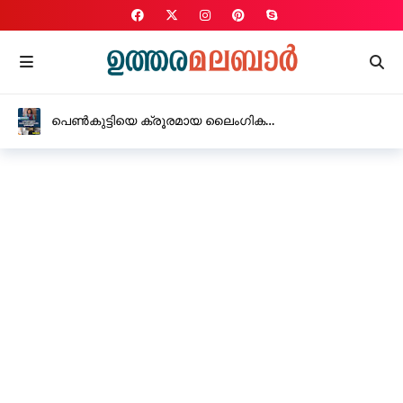
പെൺകുട്ടിയെ ക്രൂരമായ ലൈംഗിക
പീഡനത്തിനിരയാക്കിയ യുവതി അറസ്റ്റിൽ