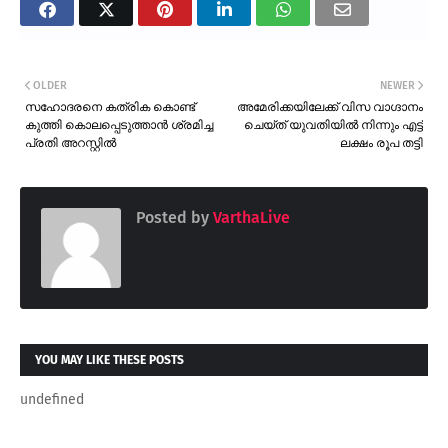
OLDER
NEWER
സഹോദരനെ കത്രിക കൊണ്ട്
അമേരിക്കയിലേക്ക് വിസ വാഗ്ദാനം
കുത്തി കൊലപ്പെടുത്താൻ ശ്രമിച്ച
ചെയ്ത് യുവതിയിൽ നിന്നും എട്ട്
പ്രതി അറസ്റ്റിൽ
ലക്ഷം രൂപ തട്ടി
Posted by
VarthaLive
YOU MAY LIKE THESE POSTS
undefined