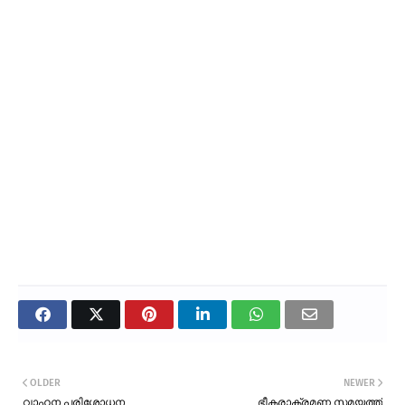
OLDER
NEWER
വാഹന പരിശോധന
ഭീകരാക്രമണ സമയത്ത്