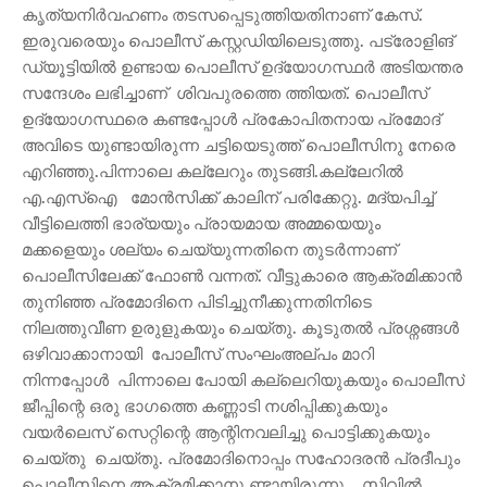
കൃത്യനിർവഹണം തടസപ്പെടുത്തിയതിനാണ് കേസ്.
ഇരുവരെയും പൊലീസ് കസ്റ്റഡിയിലെടുത്തു. പട്രോളിങ്
ഡ്യൂട്ടിയിൽ ഉണ്ടായ പൊലീസ് ഉദ്യോഗസ്ഥർ അടിയന്തര
സന്ദേശം ലഭിച്ചാണ് ശിവപുരത്തെ ത്തിയത്. പൊലീസ്
ഉദ്യോഗസ്ഥരെ കണ്ടപ്പോൾ പ്രകോപിതനായ പ്രമോദ്
അവിടെ യുണ്ടായിരുന്ന ചട്ടിയെടുത്ത് പൊലീസിനു നേരെ
എറിഞ്ഞു.പിന്നാലെ കല്ലേറും തുടങ്ങി.കല്ലേറിൽ
എ.എസ്ഐ മോൻസിക്ക് കാലിന് പരിക്കേറ്റു. മദ്യപിച്ച്
വീട്ടിലെത്തി ഭാര്യയും പ്രായമായ അമ്മയെയും
മക്കളെയും ശല്യം ചെയ്യുന്നതിനെ തുടർന്നാണ്
പൊലീസിലേക്ക് ഫോൺ വന്നത്. വീട്ടുകാരെ ആക്രമിക്കാൻ
തുനിഞ്ഞ പ്രമോദിനെ പിടിച്ചുനീക്കുന്നതിനിടെ
നിലത്തുവീണ ഉരുളുകയും ചെയ്തു. കൂടുതൽ പ്രശ്നങ്ങൾ
ഒഴിവാക്കാനായി പോലീസ് സംഘംഅല്പം മാറി
നിന്നപ്പോൾ പിന്നാലെ പോയി കല്ലെറിയുകയും പൊലീസ്
ജീപ്പിന്റെ ഒരു ഭാഗത്തെ കണ്ണാടി നശിപ്പിക്കുകയും
വയർലെസ് സെറ്റിന്റെ ആന്റിനവലിച്ചു പൊട്ടിക്കുകയും
ചെയ്തു ചെയ്തു. പ്രമോദിനൊപ്പം സഹോദരൻ പ്രദീപും
പൊലീസിനെ ആക്രമിക്കാനു ണ്ടായിരുന്നു. സിവിൽ