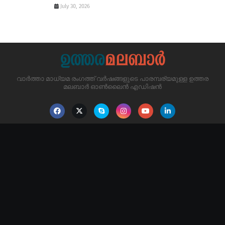
July 30, 2026
വാർത്താ മാധ്യമ രംഗത്ത് വർഷങ്ങളുടെ പാരമ്പര്യമുള്ള ഉത്തര
മലബാർ ഓൺലൈൻ എഡിഷൻ