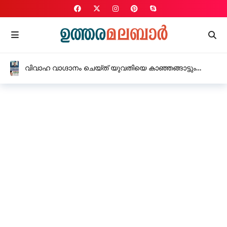
വിവാഹ വാഗ്ദാനം ചെയ്ത് യുവതിയെ കാഞ്ഞങ്ങാട്ടും
കുമ്പളയിലും ബലാൽസംഗം ചെയ്ത യുവാവിന് 10 വർഷം
കഠിന തടവ്