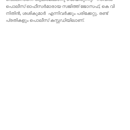
പൊലീസ് ഓഫീസർമാരായ സജിത്ത് ജോസഫ്, കെ വി
നിതിൻ, ശശികുമാർ എന്നിവർക്കും പരിക്കേറ്റു. രണ്ട്
പ്രതികളും പൊലീസ് കസ്റ്റഡിയിലാണ്.